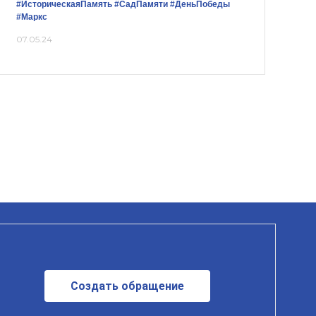
#ИсторическаяПамять
#СадПамяти
#ДеньПобеды
#Маркс
07.05.24
Создать обращение