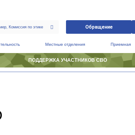
Обращение
тельность
Местные отделения
Приемная
ПОДДЕРЖКА УЧАСТНИКОВ СВО
ственной приемной Председателя Партии
Президиум регионального политического совета
О