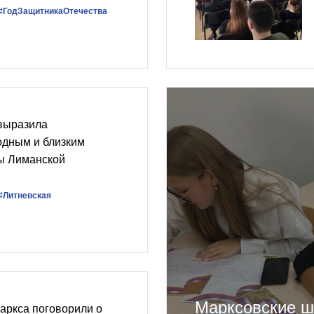
#ГодЗащитникаОтечества
выразила
одным и близким
ы Лиманской
#Литневская
Марксовские ш
аркса поговорили о