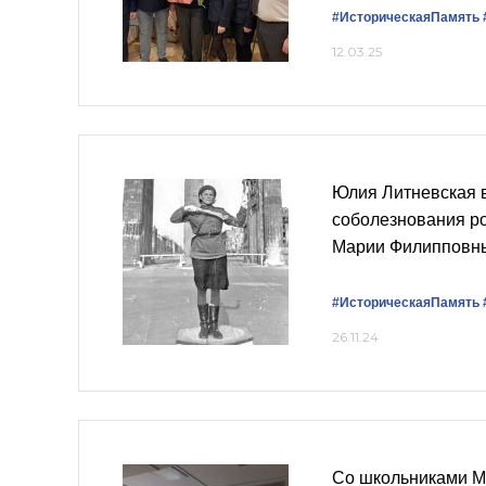
#ИсторическаяПамять
12.03.25
Юлия Литневская 
соболезнования р
Марии Филипповн
#ИсторическаяПамять
26.11.24
Со школьниками М