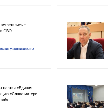
встретились с
ов СВО
гибших участников СВО
ты партии «Единая
акцию «Слава матери
тва!»