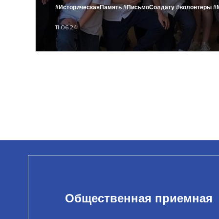
#ИсторическаяПамять
#ПисьмоСолдату
#волонтеры
#
11.06.24
Общественная приемная