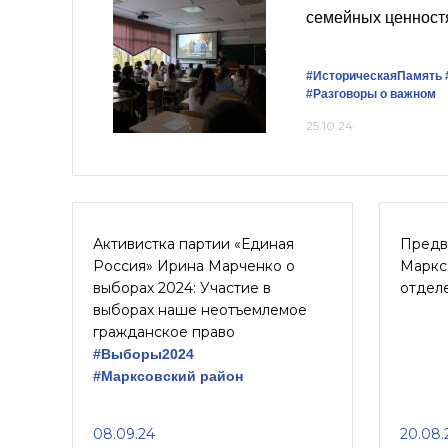
семейных ценност
#ИсторическаяПамять
#Разговоры о важном
25.10.24
Активистка партии «Единая
Предв
Россия» Ирина Марченко о
Маркс
выборах 2024: Участие в
отдел
выборах наше неотъемлемое
гражданское право
#Выборы2024
#Марксовский район
08.09.24
20.08.