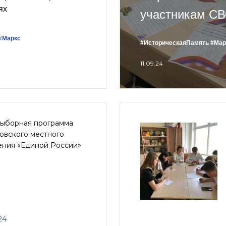
ях
участникам С
#Маркс
#ИсторическаяПамять
#Мар
11.09.24
ыборная программа
овского местного
ения «Единой России»
24