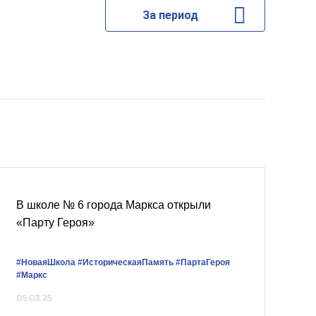
За период
В школе № 6 города Маркса открыли
«Парту Героя»
#НоваяШкола
#ИсторическаяПамять
#ПартаГероя
#Маркс
05.03.25