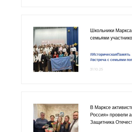
Школьники Маркса 
семьями участник
#ИсторическаяПамять
#встреча с семьями по
31.10.25
В Марксе активис
Россия» провели 
Защитника Отечес