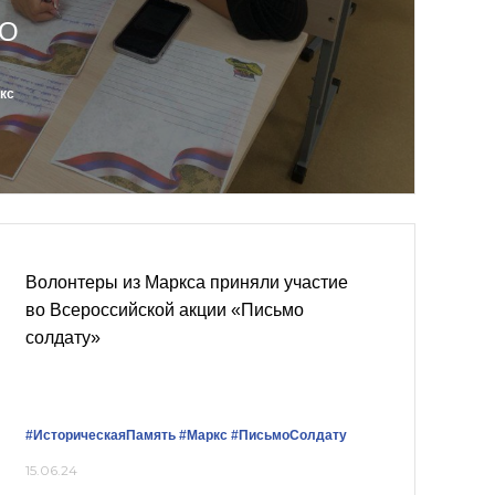
ВО
кс
Волонтеры из Маркса приняли участие
во Всероссийской акции «Письмо
солдату»
#ИсторическаяПамять
#Маркс
#ПисьмоСолдату
15.06.24