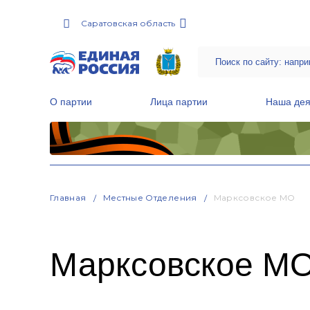
Саратовская область
О партии
Лица партии
Наша дея
Местные общественные приемные Партии
Руководитель Региональной обще
Народная программа «Единой России»
Главная
Местные Отделения
Марксовское МО
Марксовское М