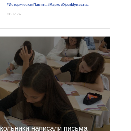
#ИсторическаяПамять
#Маркс
#УрокМужества
08.12.24
кольники написали письма