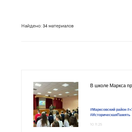
Найдено:
материалов
34
В школе Маркса п
#Марксовский район
#«
#ИсторическаяПамять
10.11.25