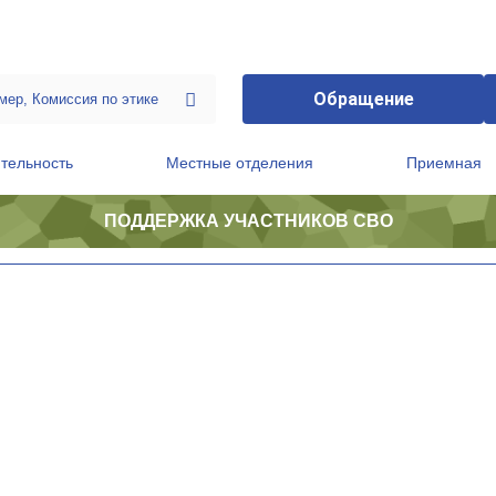
Обращение
тельность
Местные отделения
Приемная
ПОДДЕРЖКА УЧАСТНИКОВ СВО
ственной приемной Председателя Партии
Президиум регионального политического совета