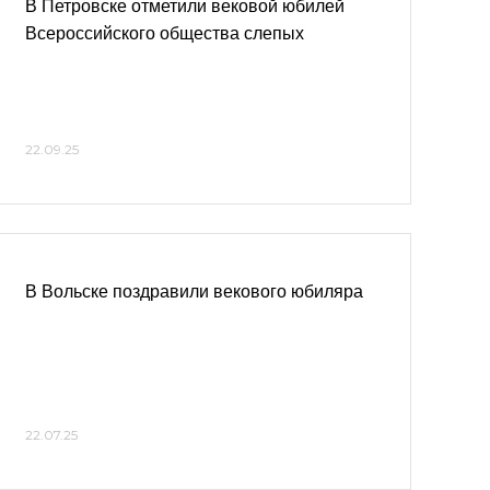
В Петровске отметили вековой юбилей
Всероссийского общества слепых
22.09.25
В Вольске поздравили векового юбиляра
22.07.25