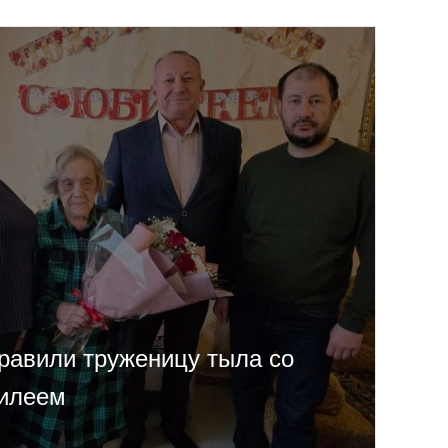
равили труженицу тыла со
билеем