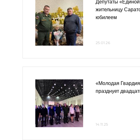
Депутаты «Единой
жительницу Сарато
юбилеем
25.01.26
«Молодая Гвардия
празднует двадцат
14.11.25