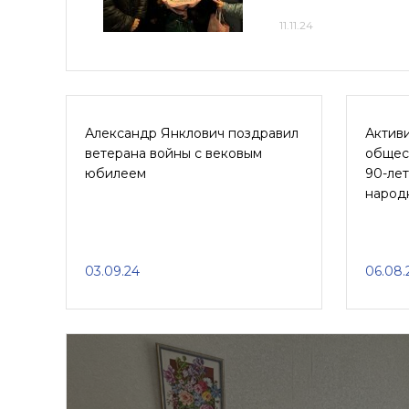
11.11.24
Александр Янклович поздравил
Активи
ветерана войны с вековым
общес
юбилеем
90-ле
народ
03.09.24
06.08.