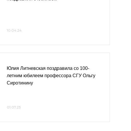
10.04.24
Юлия Литневская поздравила со 100-
летним юбилеем профессора СГУ Ольгу
Сиротинину
01.07.23