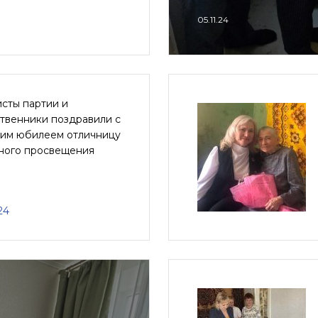
05.11.24
сты партии и
твенники поздравили с
тим юбилеем отличницу
ного просвещения
24