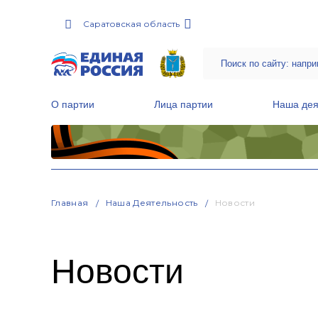
Саратовская область
О партии
Лица партии
Наша дея
Местные общественные приемные Партии
Руководитель Региональной обще
Народная программа «Единой России»
Главная
Наша Деятельность
Новости
Новости