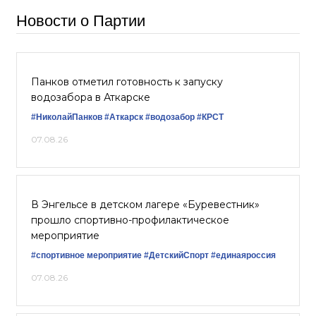
Новости о Партии
Панков отметил готовность к запуску
водозабора в Аткарске
#НиколайПанков
#Аткарск
#водозабор
#КРСТ
07.08.26
В Энгельсе в детском лагере «Буревестник»
прошло спортивно-профилактическое
мероприятие
#спортивное мероприятие
#ДетскийСпорт
#единаяроссия
07.08.26