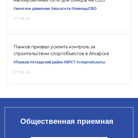
маскировочные сети для бойцов на СВО
#женское движение
#масксети
#помощьСВО
07.08.26
Панков призвал усилить контроль за
строительством спортобъектов в Аткарске
#Панков
#Аткарский район
#КРСТ
#спортобъекты
07.08.26
Общественная приемная