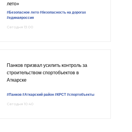
лето»
#Безопасное лето
#безопасность на дорогах
#единаяроссия
Сегодня 13:00
Панков призвал усилить контроль за
строительством спортобъектов в
Аткарске
#Панков
#Аткарский район
#КРСТ
#спортобъекты
Сегодня 10:40