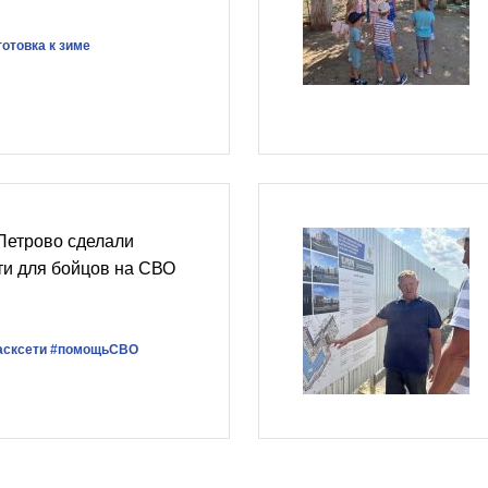
отовка к зиме
Петрово сделали
ти для бойцов на СВО
асксети
#помощьСВО