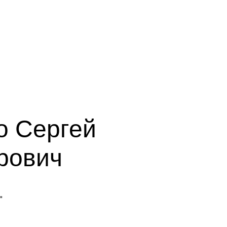
о Сергей
рович
"