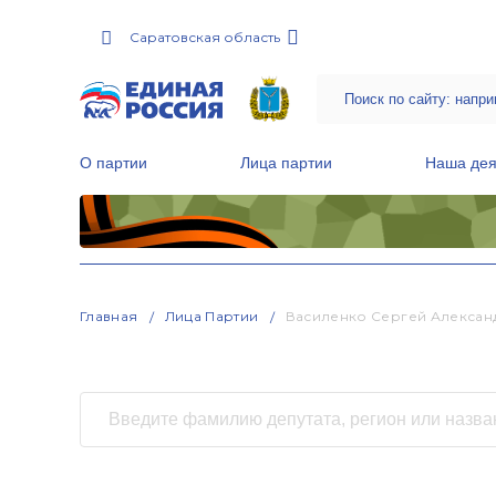
Саратовская область
О партии
Лица партии
Наша дея
Местные общественные приемные Партии
Руководитель Региональной обще
Народная программа «Единой России»
Главная
Лица Партии
Василенко Сергей Алексан