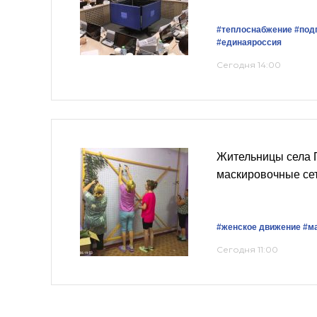
#теплоснабжение
#подг
#единаяроссия
Сегодня 14:00
Жительницы села 
маскировочные се
#женское движение
#м
Сегодня 11:00