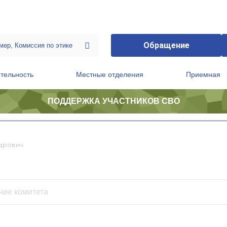
Обращение
тельность
Местные отделения
Приемная
ПОДДЕРЖКА УЧАСТНИКОВ СВО
ственной приемной Председателя Партии
Президиум регионального политического совета
дрович