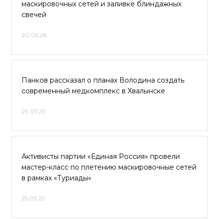
маскировочных сетей и заливке блиндажных
свечей
20.05.26
Панков рассказал о планах Володина создать
современный медкомплекс в Хвалынске
29.07.25
Активисты партии «Единая Россия» провели
мастер-класс по плетению маскировочные сетей
в рамках «Туриады»
25.05.25