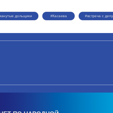
манутые дольщики
#Касаева
#встреча с деп