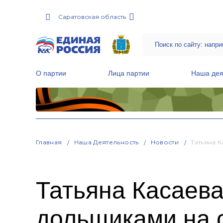
Саратовская область
О партии
Лица партии
Наша дея
Местные общественные приемные Партии
Руководитель Региональной обще
Народная программа «Единой России»
Главная
Наша Деятельность
Новости
Татьяна 
Татьяна Касаева
дольщиками на 