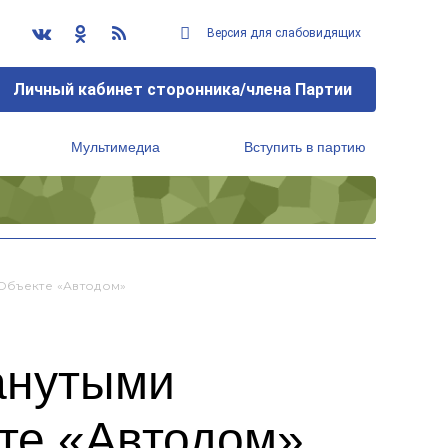
Версия для слабовидящих
Личный кабинет сторонника/члена Партии
Мультимедиа
Вступить в партию
Региональный исполнительный комитет
Объекте «Автодом»
манутыми
те «Автодом»