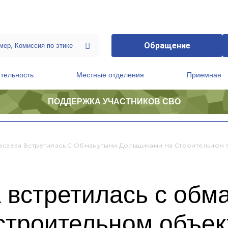
Обращение
тельность
Местные отделения
Приемная
ПОДДЕРЖКА УЧАСТНИКОВ СВО
ственной приемной Председателя Партии
Президиум регионального политического совета
Касаева Встретилась С Обманутыми Дольщиками На Строительном 
 встретилась с об
строительном объек