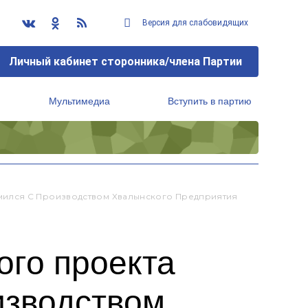
Версия для слабовидящих
Личный кабинет сторонника/члена Партии
Мультимедиа
Вступить в партию
Региональный исполнительный комитет
мился С Производством Хвалынского Предприятия
ого проекта
изводством