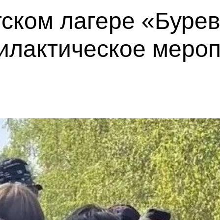
тском лагере «Буре
илактическое меро