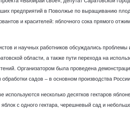
проекта «Выбирай своё», депутат Саратовской горо
ейших предприятий в Поволжье по выращиванию плод
рвантов и красителей: яблочного сока прямого отжим
истов и научных работников обсуждались проблемы 
атовской области, а также пути перехода на исполь
стений. Организатором была проведена демонстрация
 обработки садов – в основном производства России
е используются несколько десятков гектаров яблоне
 яблок с одного гектара, черешневый сад и небольшо