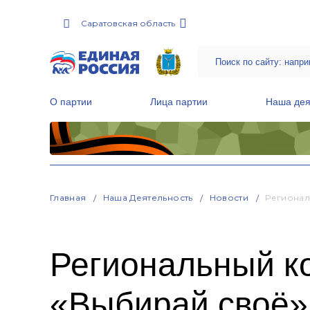
Саратовская область
О партии
Лица партии
Наша дея
Местные общественные приемные Партии
Руководитель Региональной обще
Народная программа «Единой России»
Главная
Наша Деятельность
Новости
Регионал
Региональный к
«Выбирай своё»