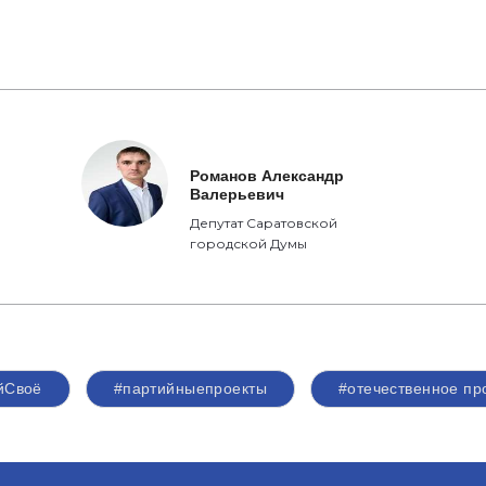
Романов Александр
Валерьевич
Депутат Саратовской
городской Думы
йСвоё
#партийныепроекты
#отечественное пр