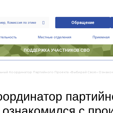
Обращение
тельность
Местные отделения
Приемная
ПОДДЕРЖКА УЧАСТНИКОВ СВО
ственной приемной Председателя Партии
Президиум регионального политического совета
ьный Координатор Партийного Проекта «Выбирай Своё» Ознако
оординатор партийн
 ознакомился с про