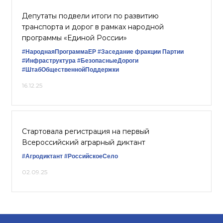
Депутаты подвели итоги по развитию
транспорта и дорог в рамках народной
программы «Единой России»
#НароднаяПрограммаЕР
#Заседание фракции Партии
#Инфраструктура
#БезопасныеДороги
#ШтабОбщественнойПоддержки
16.12.25
Стартовала регистрация на первый
Всероссийский аграрный диктант
#Агродиктант
#РоссийскоеСело
02.09.25