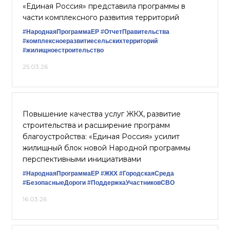
«Единая Россия» представила программы в
части комплексного развития территорий
#НароднаяПрограммаЕР
#ОтчетПравительства
#комплексноеразвитиесельскихтерриторий
#жилищноестроительство
25.03.26
Повышение качества услуг ЖКХ, развитие
строительства и расширение программ
благоустройства: «Единая Россия» усилит
жилищный блок новой Народной программы
перспективными инициативами
#НароднаяПрограммаЕР
#ЖКХ
#ГородскаяСреда
#БезопасныеДороги
#ПоддержкаУчастниковСВО
16.03.26