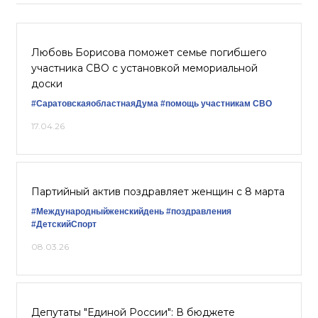
Любовь Борисова поможет семье погибшего
участника СВО с установкой мемориальной
доски
#СаратовскаяобластнаяДума
#помощь участникам СВО
17.04.26
Партийный актив поздравляет женщин с 8 марта
#Международныйженскийдень
#поздравления
#ДетскийСпорт
08.03.26
Депутаты "Единой России": В бюджете