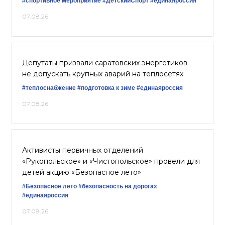
#спортивное мероприятие
#ДетскийСпорт
#единаяроссия
07.08.26
Депутаты призвали саратовских энергетиков
не допускать крупных аварий на теплосетях
#теплоснабжение
#подготовка к зиме
#единаяроссия
07.08.26
Активисты первичных отделений
«Рукопольское» и «Чистопольское» провели для
детей акцию «Безопасное лето»
#Безопасное лето
#безопасность на дорогах
#единаяроссия
07.08.26