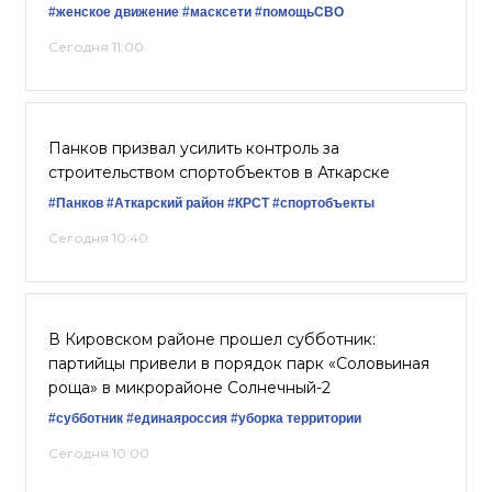
#женское движение
#масксети
#помощьСВО
Сегодня 11:00
Панков призвал усилить контроль за
строительством спортобъектов в Аткарске
#Панков
#Аткарский район
#КРСТ
#спортобъекты
Сегодня 10:40
В Кировском районе прошел субботник:
партийцы привели в порядок парк «Соловьиная
роща» в микрорайоне Солнечный-2
#субботник
#единаяроссия
#уборка территории
Сегодня 10:00