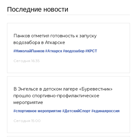
Последние новости
Панков отметил готовность к запуску
водозабора в Аткарске
#НиколайПанков
#Аткарск
#водозабор
#КРСТ
Сегодня 16:35
В Энгельсе в детском лагере «Буревестник»
прошло спортивно-профилактическое
мероприятие
#спортивное мероприятие
#ДетскийСпорт
#единаяроссия
Сегодня 15:00