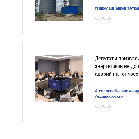
#НиколайПанков
#Атка
07.08.26
Депутаты призвали
энергетиков не до
аварий на теплосе
#теплоснабжение
#подг
#единаяроссия
07.08.26