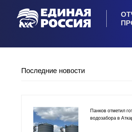
ОТ
ПР
Последние новости
Панков отметил гот
водозабора в Атка