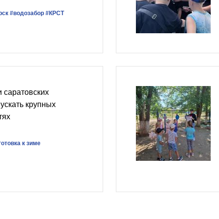
рск
#водозабор
#КРСТ
 саратовских
пускать крупных
тях
отовка к зиме