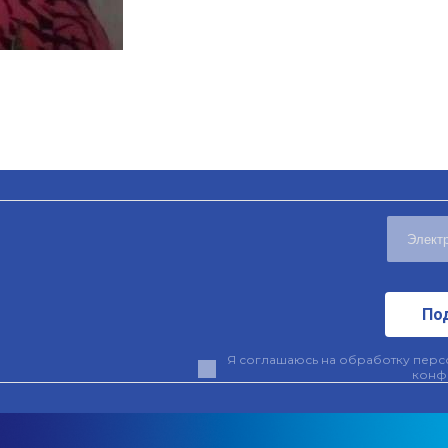
По
Я соглашаюсь на обработку персо
конф