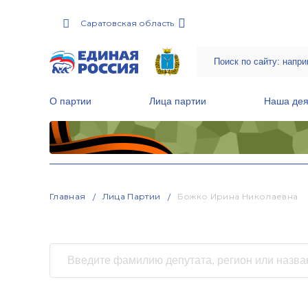
Саратовская область
О партии
Лица партии
Наша дея
Местные общественные приемные Партии
Руководитель Региональной обще
Народная программа «Единой России»
Главная
Лица Партии
Божко Ирина Николаевна