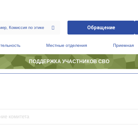
Обращение
тельность
Местные отделения
Приемная
ПОДДЕРЖКА УЧАСТНИКОВ СВО
ственной приемной Председателя Партии
Президиум регионального политического совета