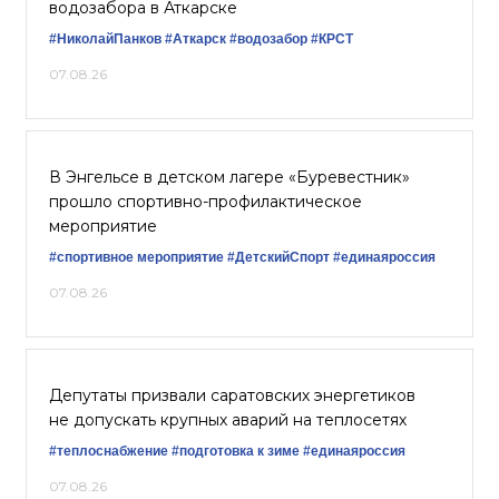
водозабора в Аткарске
#НиколайПанков
#Аткарск
#водозабор
#КРСТ
07.08.26
В Энгельсе в детском лагере «Буревестник»
прошло спортивно-профилактическое
мероприятие
#спортивное мероприятие
#ДетскийСпорт
#единаяроссия
07.08.26
Депутаты призвали саратовских энергетиков
не допускать крупных аварий на теплосетях
#теплоснабжение
#подготовка к зиме
#единаяроссия
07.08.26