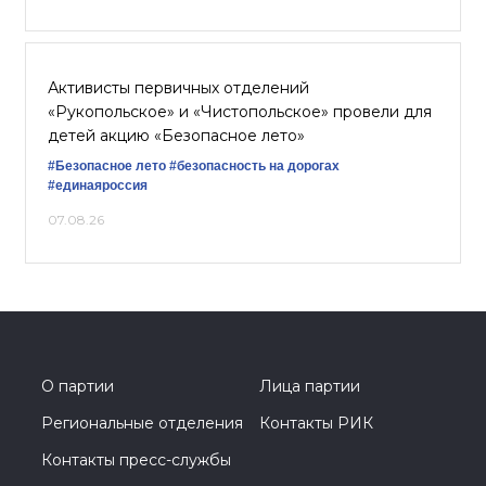
Активисты первичных отделений
«Рукопольское» и «Чистопольское» провели для
детей акцию «Безопасное лето»
#Безопасное лето
#безопасность на дорогах
#единаяроссия
07.08.26
О партии
Лица партии
Региональные отделения
Контакты РИК
Контакты пресс-службы