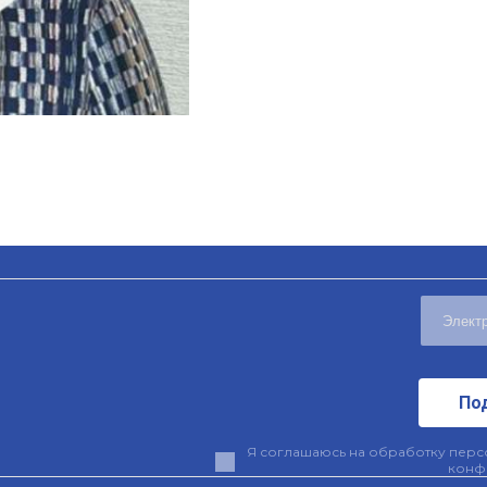
По
Я соглашаюсь на обработку персо
конф