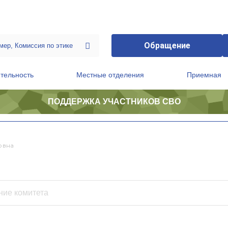
Обращение
тельность
Местные отделения
Приемная
ПОДДЕРЖКА УЧАСТНИКОВ СВО
ственной приемной Председателя Партии
Президиум регионального политического совета
овна