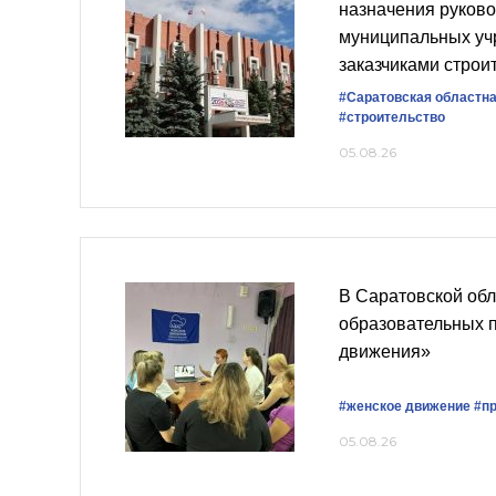
назначения руков
муниципальных у
заказчиками строи
#Саратовская областн
#строительство
05.08.26
В Саратовской об
образовательных 
движения»
#женское движение
#п
05.08.26