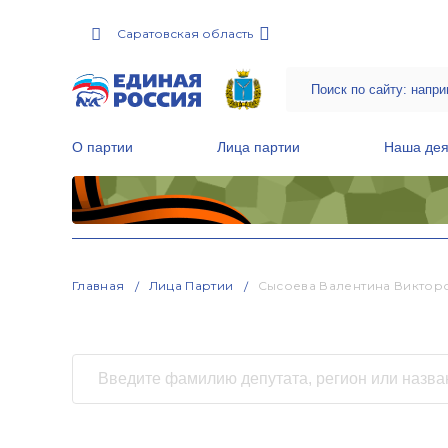
Саратовская область
О партии
Лица партии
Наша дея
Местные общественные приемные Партии
Руководитель Региональной обще
Народная программа «Единой России»
Главная
Лица Партии
Сысоева Валентина Виктор