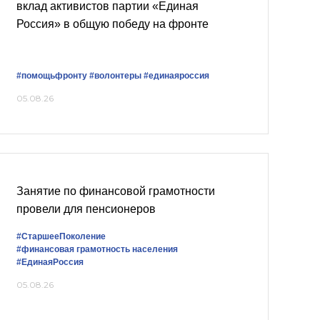
вклад активистов партии «Единая
Россия» в общую победу на фронте
#помощьфронту
#волонтеры
#единаяроссия
05.08.26
Занятие по финансовой грамотности
провели для пенсионеров
#СтаршееПоколение
#финансовая грамотность населения
#ЕдинаяРоссия
05.08.26