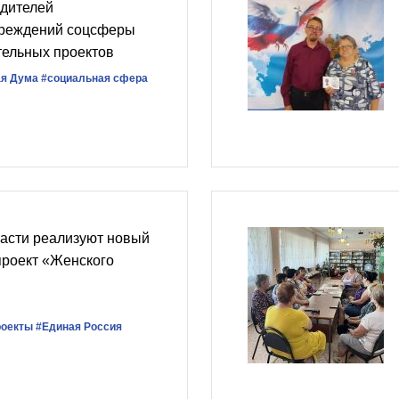
одителей
чреждений соцсферы
тельных проектов
ая Дума
#социальная сфера
ласти реализуют новый
проект «Женского
роекты
#Единая Россия