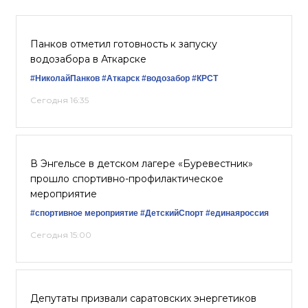
Панков отметил готовность к запуску
водозабора в Аткарске
#НиколайПанков
#Аткарск
#водозабор
#КРСТ
Сегодня 16:35
В Энгельсе в детском лагере «Буревестник»
прошло спортивно-профилактическое
мероприятие
#спортивное мероприятие
#ДетскийСпорт
#единаяроссия
Сегодня 15:00
Депутаты призвали саратовских энергетиков