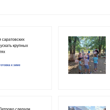
 саратовских
пускать крупных
тях
отовка к зиме
Петрово сделали