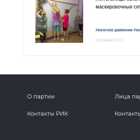
маскировочные се
#женское движение
#м
Сегодня 11:00
О партии
Лица па
Контакты РИК
Контакт