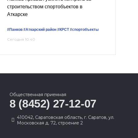
строительством спортобъектов в
Аткарске
#Панков
#Аткарский район
#КРСТ
#спортобъекты
Сегодня 10:40
Общественная приемная
8 (8452) 27-12-07
410042, Саратовская область, г. Саратов, ул.
Московская д. 72, строение 2