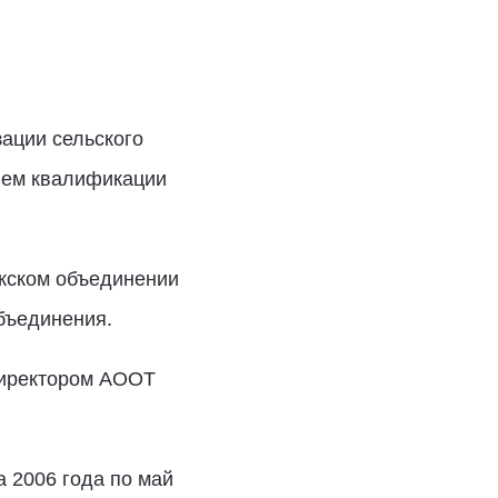
ации сельского
нием квалификации
акском объединении
объединения.
директором АООТ
а 2006 года по май