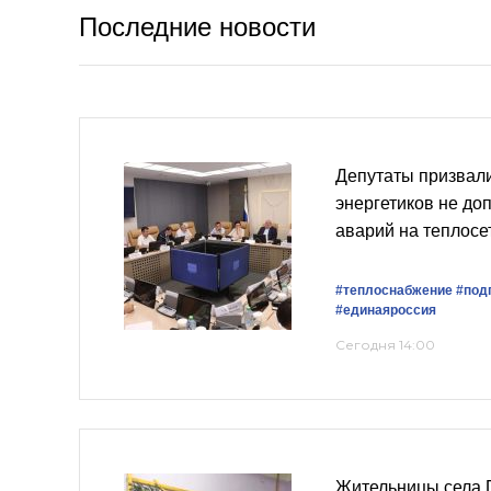
Последние новости
Депутаты призвали
энергетиков не до
аварий на теплосе
#теплоснабжение
#подг
#единаяроссия
Сегодня 14:00
Жительницы села 