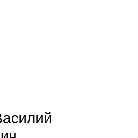
Василий
ич