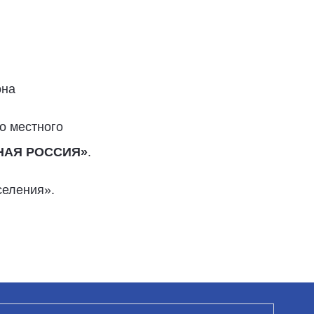
она
о местного
НАЯ РОССИЯ»
.
селения».