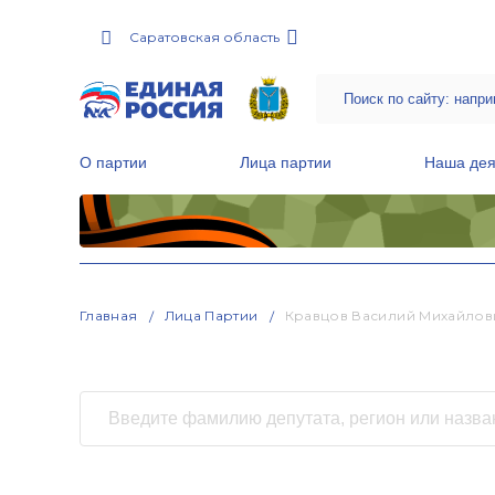
Саратовская область
О партии
Лица партии
Наша дея
Местные общественные приемные Партии
Руководитель Региональной обще
Народная программа «Единой России»
Главная
Лица Партии
Кравцов Василий Михайлов