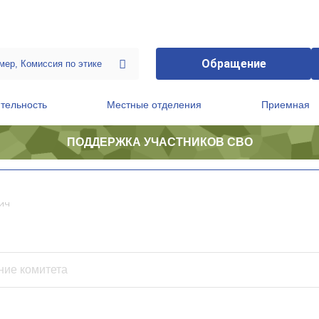
Обращение
тельность
Местные отделения
Приемная
ПОДДЕРЖКА УЧАСТНИКОВ СВО
ственной приемной Председателя Партии
Президиум регионального политического совета
ич