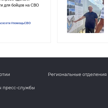
ти для бойцов на СВО
асксети
#помощьСВО
ртии
Региональные отделения
ы пресс-службы