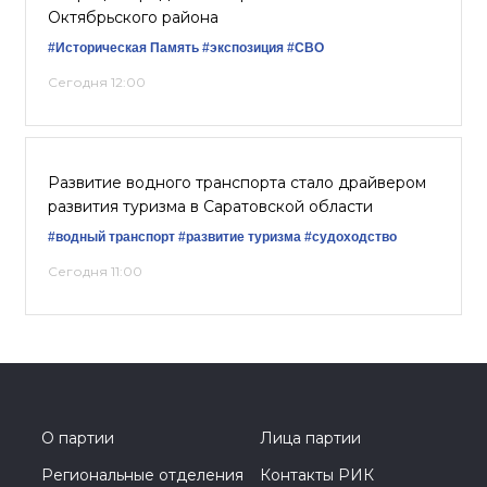
Октябрьского района
#Историческая Память
#экспозиция
#СВО
Сегодня 12:00
Развитие водного транспорта стало драйвером
развития туризма в Саратовской области
#водный транспорт
#развитие туризма
#судоходство
Сегодня 11:00
О партии
Лица партии
Региональные отделения
Контакты РИК