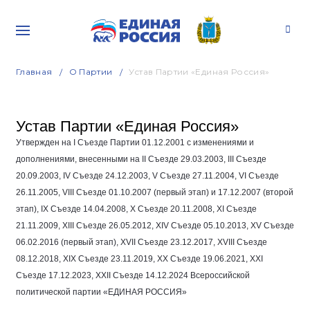
Главная
О Партии
Устав Партии «Единая Россия»
Устав Партии «Единая Россия»
Утвержден на I Съезде Партии
01.12.2001
с изменениями и
дополнениями, внесенными на II Съезде
29.03.2003
, III Съезде
20.09.2003
, IV Съезде
24.12.2003
, V Съезде
27.11.2004
, VI Съезде
26.11.2005
, VIII Съезде
01.10.2007
(первый этап) и
17.12.2007
(второй
этап), IX Съезде
14.04.2008
, Х Съезде
20.11.2008
, ХI Съезде
21.11.2009
, ХIII Съезде
26.05.2012
, ХIV Съезде
05.10.2013
, ХV Съезде
06.02.2016
(первый этап), XVII Съезде
23.12.2017
, XVIII Съезде
08.12.2018
, XIX Съезде
23.11.2019
, XX Съезде
19.06.2021
, XXI
Съезде
17.12.2023
, XXII Съезде
14.12.2024
Всероссийской
политической партии «ЕДИНАЯ РОССИЯ»