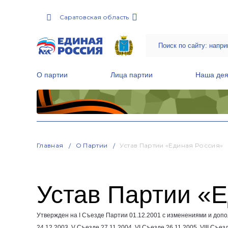
Саратовская область
О партии
Лица партии
Наша дея
Местные общественные приемные Партии
Руководитель Региональной обще
Народная программа «Единой России»
Главная
О Партии
Устав Партии «Единая Россия»
Устав Партии «
Утвержден на I Съезде Партии
01.12.2001
с изменениями и допо
24.12.2003
, V Съезде
27.11.2004
, VI Съезде
26.11.2005
, VIII Съе