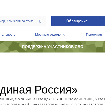
Обращение
тельность
Местные отделения
Приемная
ПОДДЕРЖКА УЧАСТНИКОВ СВО
ственной приемной Председателя Партии
Президиум регионального политического совета
Единая Россия»
лнениями, внесенными на II Съезде
29.03.2003
, III Съезде
20.09.2003
, IV Съе
зде
01.10.2007
(первый этап) и
17.12.2007
(второй этап), IX Съезде
14.04.2008
,