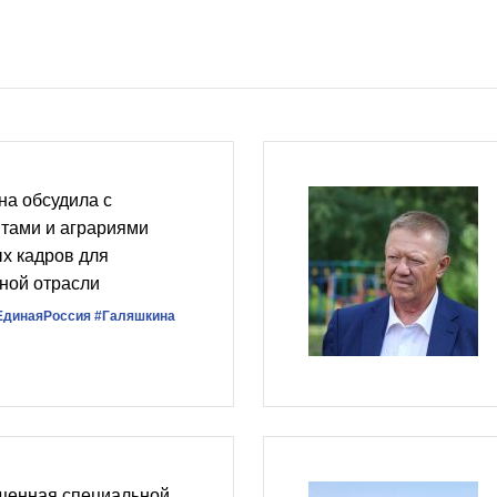
на обсудила с
нтами и аграриями
х кадров для
ной отрасли
ЕдинаяРоссия
#Галяшкина
щенная специальной