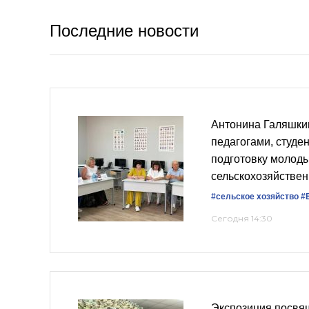
Последние новости
Антонина Галяшки
педагогами, студе
подготовку молоды
сельскохозяйствен
#сельское хозяйство
#
Сегодня 14:30
Экспозиция посвя