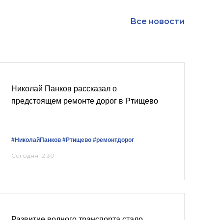
Все новости
Николай Панков рассказал о
предстоящем ремонте дорог в Ртищево
#НиколайПанков
#Ртищево
#ремонтдорог
Сегодня 12:30
Развитие водного транспорта стало