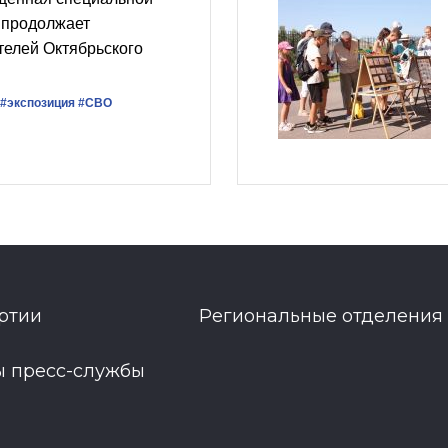
 продолжает
телей Октябрьского
#экспозиция
#СВО
ртии
Региональные отделения
ы пресс-службы