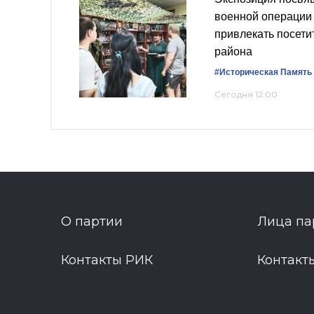
военной операции
привлекать посети
района
#Историческая Память
Сегодня 12:00
О партии
Лица па
Контакты РИК
Контакт