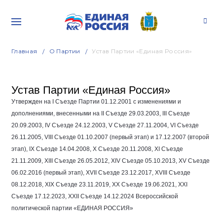
Главная
О Партии
Устав Партии «Единая Россия»
Устав Партии «Единая Россия»
Утвержден на I Съезде Партии
01.12.2001
с изменениями и
дополнениями, внесенными на II Съезде
29.03.2003
, III Съезде
20.09.2003
, IV Съезде
24.12.2003
, V Съезде
27.11.2004
, VI Съезде
26.11.2005
, VIII Съезде
01.10.2007
(первый этап) и
17.12.2007
(второй
этап), IX Съезде
14.04.2008
, Х Съезде
20.11.2008
, ХI Съезде
21.11.2009
, ХIII Съезде
26.05.2012
, ХIV Съезде
05.10.2013
, ХV Съезде
06.02.2016
(первый этап), XVII Съезде
23.12.2017
, XVIII Съезде
08.12.2018
, XIX Съезде
23.11.2019
, XX Съезде
19.06.2021
, XXI
Съезде
17.12.2023
, XXII Съезде
14.12.2024
Всероссийской
политической партии «ЕДИНАЯ РОССИЯ»