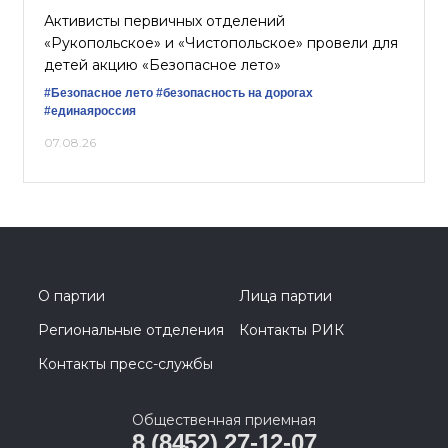
Активисты первичных отделений
«Рукопольское» и «Чистопольское» провели для
детей акцию «Безопасное лето»
#Безопасное лето
#безопасность на дорогах
#единаяроссия
07.08.26
О партии
Лица партии
Региональные отделения
Контакты РИК
Контакты пресс-службы
Общественная приемная
8 (8452) 27-12-07