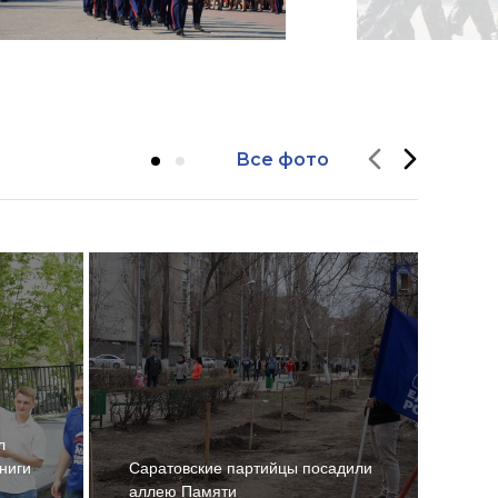
Все фото
л
В Са
ниги
Саратовские партийцы посадили
стар
аллею Памяти
Зна