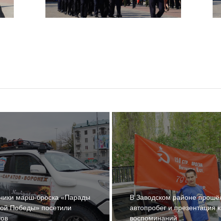
ники марш-броска «Парады
В Заводском районе прошё
ой Победы» посетили
автопробег и презентация к
тов
воспоминаний