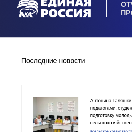
ОТ
ПР
Последние новости
Антонина Галяшки
педагогами, студе
подготовку молоды
сельскохозяйствен
#сельское хозяйство
#