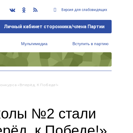
Версия для слабовидящих
Личный кабинет сторонника/члена Партии
Мультимедиа
Вступить в партию
Региональный исполнительный комитет
нкурса «Вперёд, К Победе!»
колы №2 стали
рёд, к Победе!»