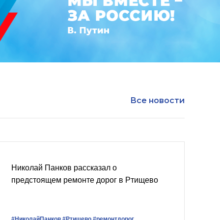
Все новости
Николай Панков рассказал о
предстоящем ремонте дорог в Ртищево
#НиколайПанков
#Ртищево
#ремонтдорог