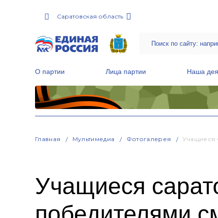
Саратовская область
О партии
Лица партии
Наша дея
Местные общественные приемные Партии
Руководитель Региональной обще
Народная программа «Единой России»
Главная
Мультимедиа
Фотогалерея
Учащиеся 
Учащиеся сарат
победителями см