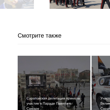
Смотрите также
Саратовская делегация приняла
Участ
участие в Параде Памяти в
Велик
Самаре
Сара