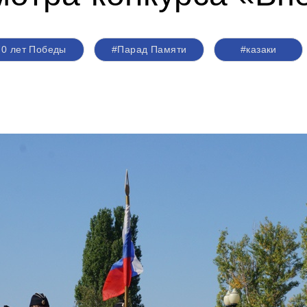
70 лет Победы
#Парад Памяти
#казаки