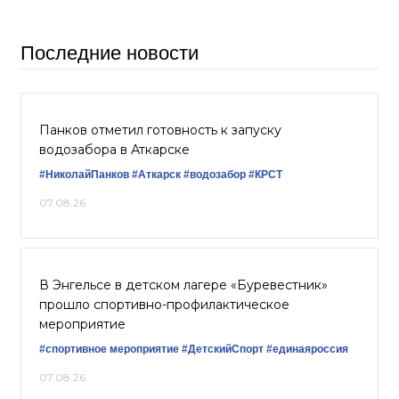
Последние новости
Панков отметил готовность к запуску
водозабора в Аткарске
#НиколайПанков
#Аткарск
#водозабор
#КРСТ
07.08.26
В Энгельсе в детском лагере «Буревестник»
прошло спортивно-профилактическое
мероприятие
#спортивное мероприятие
#ДетскийСпорт
#единаяроссия
07.08.26