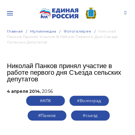
Главная
Мультимедиа
Фотогалерея
Николай
Панков Принял Участие В Работе Первого Дня Съезда
Сельских Депутатов
Николай Панков принял участие в
работе первого дня Съезда сельских
депутатов
4 апреля 2014,
20:56
#АПК
#Волгоград
#Панков
#съезд