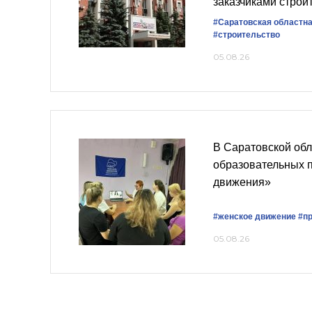
заказчиками строи
#Саратовская областн
#строительство
05.08.26
В Саратовской об
образовательных 
движения»
#женское движение
#п
05.08.26