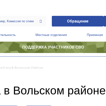
Обращение
тельность
Местные отделения
Приемная
ПОДДЕРЖКА УЧАСТНИКОВ СВО
ственной приемной Председателя Партии
Президиум регионального политического совета
я Елка В Вольском Районе
 в Вольском районе