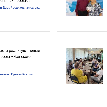
тельных проектов
ая Дума
#социальная сфера
ласти реализуют новый
проект «Женского
роекты
#Единая Россия