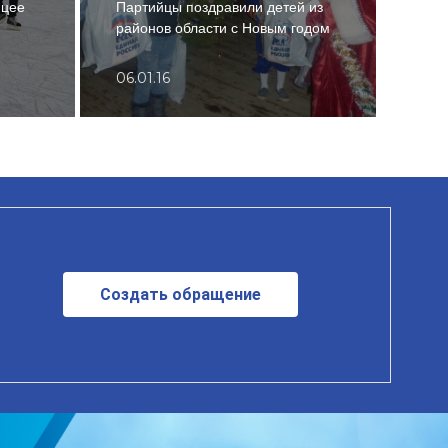
ицее
Партийцы поздравили детей из
перв
районов области с Новым годом
благ
06.01.16
24.1
Создать обращение