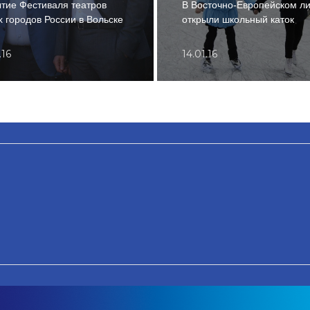
тие Фестиваля театров
В Восточно-Европейском л
 городов России в Вольске
открыли школьный каток
.16
14.01.16