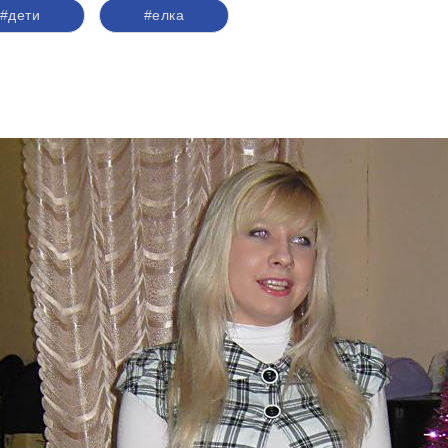
#дети
#елка