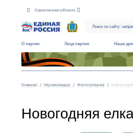
Саратовская область
О партии
Лица партии
Наша дея
Местные общественные приемные Партии
Руководитель Региональной обще
Народная программа «Единой России»
Главная
Мультимедиа
Фотогалерея
Новогодня
Новогодняя елка