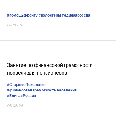
#помощьфронту
#волонтеры
#единаяроссия
05.08.26
Занятие по финансовой грамотности
провели для пенсионеров
#СтаршееПоколение
#финансовая грамотность населения
#ЕдинаяРоссия
05.08.26