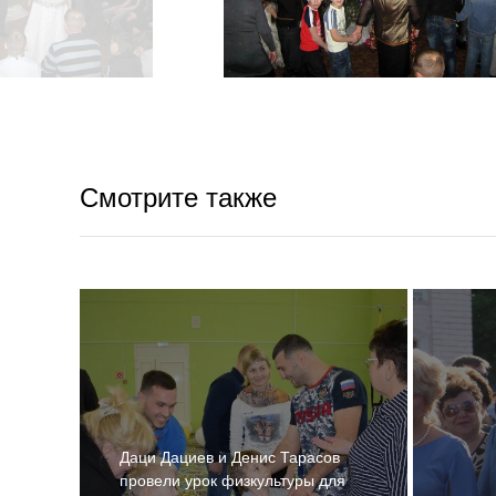
Смотрите также
Даци Дациев и Денис Тарасов
провели урок физкультуры для