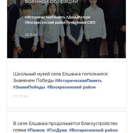
военной операции
#ИсторическаяПамять
#ДеньМатери
#Воскресенский район
#участники СВО
22.11.24
Школьный музей села Елшанка пополнился
Знаменем Победы
#ИсторическаяПамять
#ЗнамяПобеды
#Воскресенский район
02.10.24
В селе Елшанка продолжается благоустройство
пляжа
#Панков
#ГосДума
#Воскресенский район