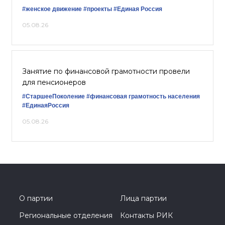
#женское движение
#проекты
#Единая Россия
05.08.26
Занятие по финансовой грамотности провели
для пенсионеров
#СтаршееПоколение
#финансовая грамотность населения
#ЕдинаяРоссия
05.08.26
О партии
Лица партии
Региональные отделения
Контакты РИК