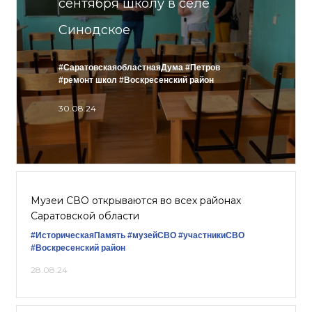
сентября школу в селе
Синодское
#СаратовскаяобластнаяДума
#Петров
#ремонт школ
#Воскресенский район
30.08.24
Музеи СВО открываются во всех районах
Саратовской области
#ИсторическаяПамять
#музейСВО
#участникиСВО
#Воскресенский район
28.08.24