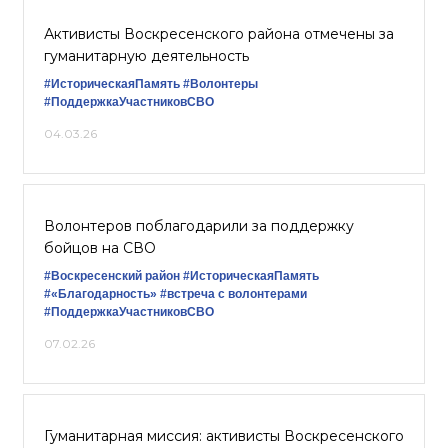
Активисты Воскресенского района отмечены за
гуманитарную деятельность
#ИсторическаяПамять
#Волонтеры
#ПоддержкаУчастниковСВО
04.03.26
Волонтеров поблагодарили за поддержку
бойцов на СВО
#Воскресенский район
#ИсторическаяПамять
#«Благодарность»
#встреча с волонтерами
#ПоддержкаУчастниковСВО
07.02.26
Гуманитарная миссия: активисты Воскресенского