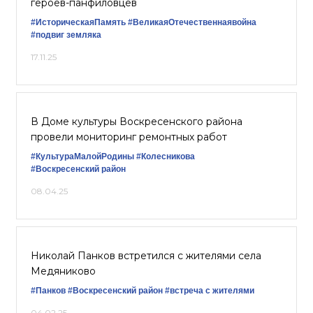
героев-панфиловцев
#ИсторическаяПамять
#ВеликаяОтечественнаявойна
#подвиг земляка
17.11.25
В Доме культуры Воскресенского района
провели мониторинг ремонтных работ
#КультураМалойРодины
#Колесникова
#Воскресенский район
08.04.25
Николай Панков встретился с жителями села
Медяниково
#Панков
#Воскресенский район
#встреча с жителями
04.02.25