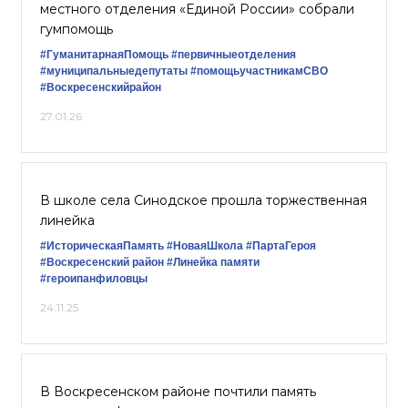
местного отделения «Единой России» собрали
гумпомощь
#ГуманитарнаяПомощь
#первичныеотделения
#муниципальныедепутаты
#помощьучастникамСВО
#Воскресенскийрайон
27.01.26
В школе села Синодское прошла торжественная
линейка
#ИсторическаяПамять
#НоваяШкола
#ПартаГероя
#Воскресенский район
#Линейка памяти
#героипанфиловцы
24.11.25
В Воскресенском районе почтили память