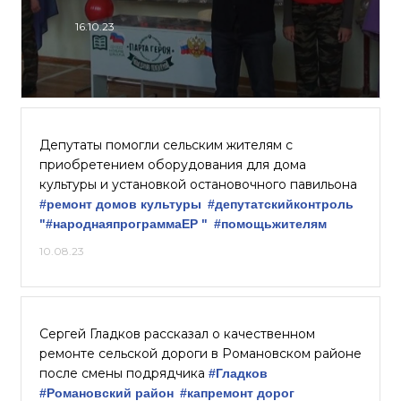
16.10.23
Депутаты помогли сельским жителям с
приобретением оборудования для дома
культуры и установкой остановочного павильона
#ремонт домов культуры
#депутатскийконтроль
"#народнаяпрограммаЕР "
#помощьжителям
10.08.23
Сергей Гладков рассказал о качественном
ремонте сельской дороги в Романовском районе
после смены подрядчика
#Гладков
#Романовский район
#капремонт дорог