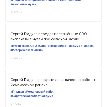
#Гладков
#ИсторическаяПамять
#участники СВО
#школьные музеи
18.09.24
Сергей Гладков передал посвящённые СВО
экспонаты в музей при сельской школе
#музеи
#зона СВО
#СаратовскаяобластнаяДума
#Гладков
#ИсторическаяПамять
21.08.24
Сергей Гладков раскритиковал качество работ в
Романовском районе
#Гладков
#Романовский район
#СаратовскаяобластнаяДума
04.06.24