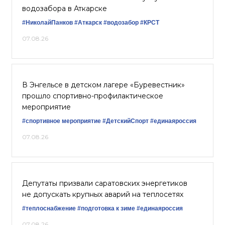
водозабора в Аткарске
#НиколайПанков
#Аткарск
#водозабор
#КРСТ
07.08.26
В Энгельсе в детском лагере «Буревестник»
прошло спортивно-профилактическое
мероприятие
#спортивное мероприятие
#ДетскийСпорт
#единаяроссия
07.08.26
Депутаты призвали саратовских энергетиков
не допускать крупных аварий на теплосетях
#теплоснабжение
#подготовка к зиме
#единаяроссия
07.08.26