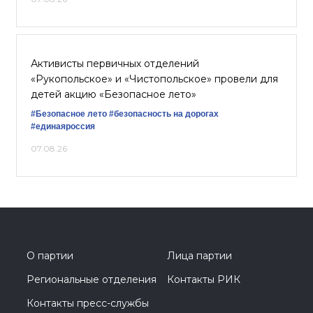
Активисты первичных отделений
«Рукопольское» и «Чистопольское» провели для
детей акцию «Безопасное лето»
#Безопасное лето
#безопасность на дорогах
#единаяроссия
07.08.26
О партии
Лица партии
Региональные отделения
Контакты РИК
Контакты пресс-службы