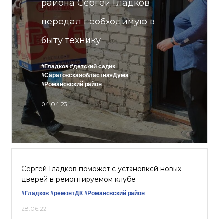
района Сергей Гладков
передал необходимую в
быту технику
#Гладков
#детский садик
#СаратовскаяобластнаяДума
#Романовский район
04.04.23
Сергей Гладков поможет с установкой новых
дверей в ремонтируемом клубе
#Гладков
#ремонтДК
#Романовский район
28.06.22