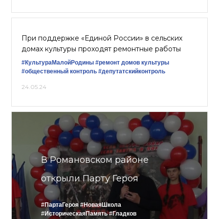
При поддержке «Единой России» в сельских
домах культуры проходят ремонтные работы
#КультураМалойРодины
#ремонт домов культуры
#общественный контроль
#депутатскийконтроль
24.05.24
В Романовском районе
открыли Парту Героя
#ПартаГероя
#НоваяШкола
#ИсторическаяПамять
#Гладков