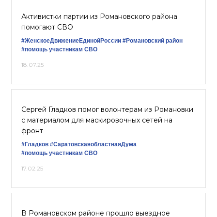
Активистки партии из Романовского района
помогают СВО
#ЖенскоеДвижениеЕдинойРоссии
#Романовский район
#помощь участникам СВО
18.07.25
Сергей Гладков помог волонтерам из Романовки
с материалом для маскировочных сетей на
фронт
#Гладков
#СаратовскаяобластнаяДума
#помощь участникам СВО
17.02.25
В Романовском районе прошло выездное