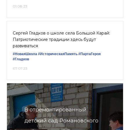
01.08.23
Сергей Гладков о школе села Большой Карай:
Патриотические традиции здесь будут
развиваться
#НоваяШкола
#ИсторическаяПамять
#ПартаГероя
#Гладков
07.07.23
В отремонтированный
детский сад Романовского