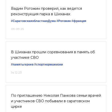
Вадим Рогожин проверил, как ведется
реконструкция парка в Шиханах
#СаратовскаяобластнаяДума
#Рогожин
#фракция
09.09.25
В Шиханах прошли соревнования в память об
участнике СВО
#памятьгероев
#спортнормажизни
14.12.23
По приглашению Николая Панкова семьи врачей
и участников СВО побывали в саратовском
цирке