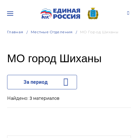
Главная
Местные Отделения
МО Город Шиханы
МО город Шиханы
За период
Найдено:
материалов
3