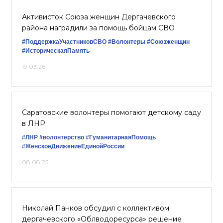
Активисток Союза женщин Дергачевского
района наградили за помощь бойцам СВО
#ПоддержкаУчастниковСВО
#Волонтеры
#Союзженщин
#ИсторическаяПамять
19.03.26
Саратовские волонтеры помогают детскому саду
в ЛНР
#ЛНР
#волонтерство
#ГуманитарнаяПомощь
#ЖенскоеДвижениеЕдинойРоссии
08.08.25
Николай Панков обсудил с коллективом
дергачевского «Облводоресурса» решение