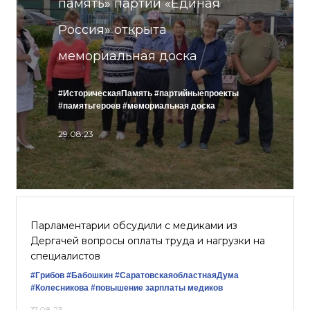
память» партии «Единая
Россия» открыта
мемориальная доска
#ИсторическаяПамять
#партийныепроекты
#памятьгероев
#мемориальная доска
29.08.23
Парламентарии обсудили с медиками из
Дергачей вопросы оплаты труда и нагрузки на
специалистов
#Грибов
#Бабошкин
#СаратовскаяобластнаяДума
#Колесникова
#повышение зарплаты медиков
17.08.23