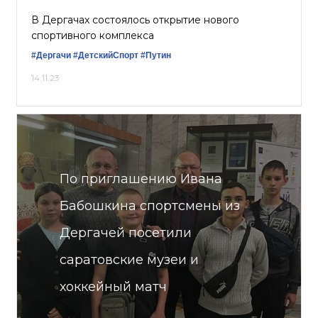
В Дергачах состоялось открытие нового
спортивного комплекса
#Дергачи
#ДетскийСпорт
#Путин
14.11.23
По приглашению Ивана
Бабошкина спортсмены из
Дергачей посетили
саратовские музеи и
хоккейный матч