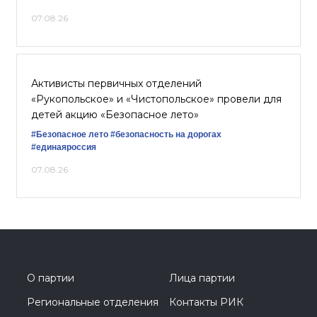
07.08.26
Активисты первичных отделений
«Рукопольское» и «Чистопольское» провели для
детей акцию «Безопасное лето»
#Безопасное лето
#безопасность на дорогах
#единаяроссия
07.08.26
О партии
Лица партии
Региональные отделения
Контакты РИК