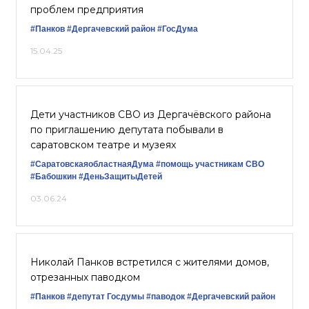
проблем предприятия
#Панков
#Дергачевский район
#ГосДума
15.04.25
Дети участников СВО из Дергачёвского района
по приглашению депутата побывали в
саратовском театре и музеях
#СаратовскаяобластнаяДума
#помощь участникам СВО
#Бабошкин
#ДеньЗащитыДетей
03.06.24
Николай Панков встретился с жителями домов,
отрезанных паводком
#Панков
#депутат Госдумы
#паводок
#Дергачевский район