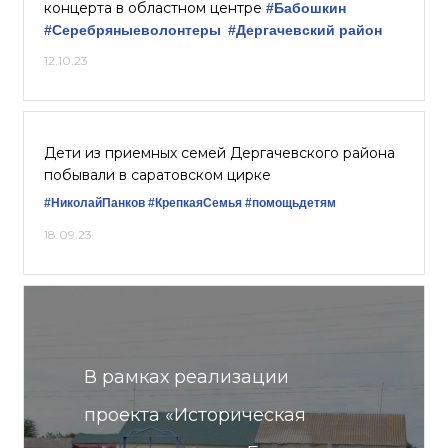
концерта в областном центре
#Бабошкин
#Серебряныеволонтеры
#Дергачевский район
12.10.23
Дети из приемных семей Дергачевского района
побывали в саратовском цирке
#НиколайПанков
#КрепкаяСемья
#помощьдетям
18.09.23
В рамках реализации
проекта «Историческая