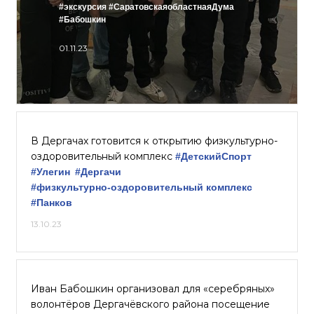
#экскурсия
#СаратовскаяобластнаяДума
#Бабошкин
01.11.23
В Дергачах готовится к открытию физкультурно-
оздоровительный комплекс
#ДетскийСпорт
#Улегин
#Дергачи
#физкультурно-оздоровительный комплекс
#Панков
13.10.23
Иван Бабошкин организовал для «серебряных»
волонтёров Дергачёвского района посещение