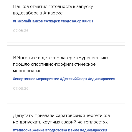
Панков отметил готовность к запуску
водозабора в Аткарске
#НиколайПанков
#Аткарск
#водозабор
#КРСТ
07.08.26
В Энгельсе в детском лагере «Буревестник»
прошло спортивно-профилактическое
мероприятие
#спортивное мероприятие
#ДетскийСпорт
#единаяроссия
07.08.26
Депутаты призвали саратовских энергетиков
не допускать крупных аварий на теплосетях
#теплоснабжение
#подготовка к зиме
#единаяроссия