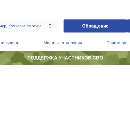
Обращение
тельность
Местные отделения
Приемная
ПОДДЕРЖКА УЧАСТНИКОВ СВО
ственной приемной Председателя Партии
Президиум регионального политического совета