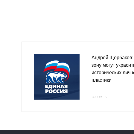
Андрей Щербаков
зону могут украсит
исторических лич
пластики
03.08.16