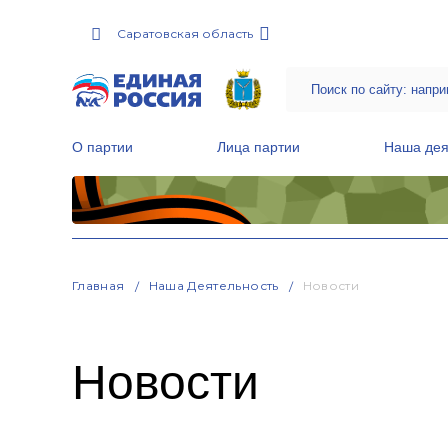
Саратовская область
О партии
Лица партии
Наша дея
Местные общественные приемные Партии
Руководитель Региональной обще
Народная программа «Единой России»
Главная
Наша Деятельность
Новости
Новости