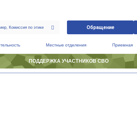
Обращение
тельность
Местные отделения
Приемная
ПОДДЕРЖКА УЧАСТНИКОВ СВО
ственной приемной Председателя Партии
Президиум регионального политического совета