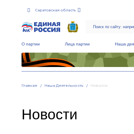
Саратовская область
О партии
Лица партии
Наша дея
Местные общественные приемные Партии
Руководитель Региональной обще
Народная программа «Единой России»
Главная
Наша Деятельность
Новости
Новости