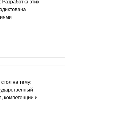
 Разработка этих
родиктована
виями
стол на тему:
сударственный
, компетенции и