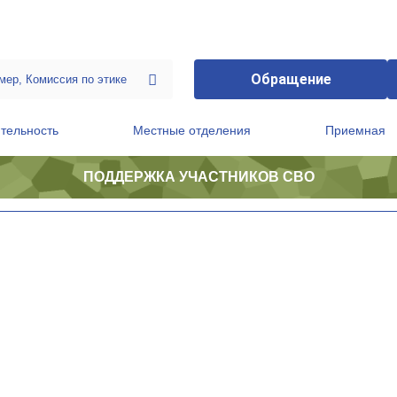
Обращение
тельность
Местные отделения
Приемная
ПОДДЕРЖКА УЧАСТНИКОВ СВО
ственной приемной Председателя Партии
Президиум регионального политического совета