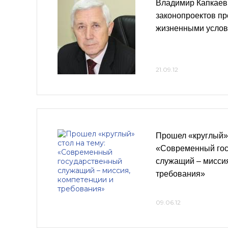
Владимир Капкаев:
законопроектов п
жизненными усло
21.09.12
Прошел «круглый» 
«Современный го
служащий – миссия
требования»
09.06.12