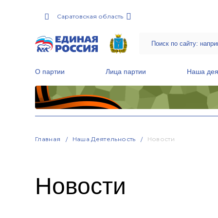
Саратовская область
О партии
Лица партии
Наша дея
Местные общественные приемные Партии
Руководитель Региональной обще
Народная программа «Единой России»
Главная
Наша Деятельность
Новости
Новости