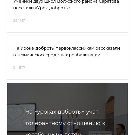
Ученики двух школ Волжского района Саратова
посетили «Урок доброты»
29.11.17
На Уроке доброты первоклассникам рассказали
о технических средствах реабилитации
24.11.17
На «уроках доброты» учат
толерантному отношению к
«особенным» детям