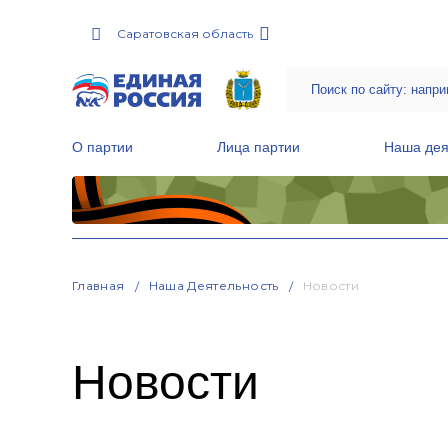
Саратовская область
О партии
Лица партии
Наша дея
Местные общественные приемные Партии
Руководитель Региональной обще
Народная программа «Единой России»
Главная
Наша Деятельность
Новости
Новости