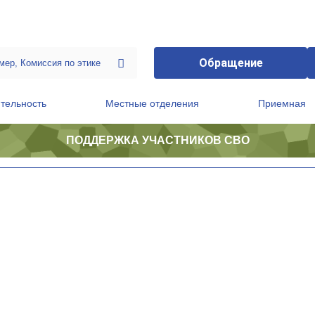
Обращение
тельность
Местные отделения
Приемная
ПОДДЕРЖКА УЧАСТНИКОВ СВО
ственной приемной Председателя Партии
Президиум регионального политического совета