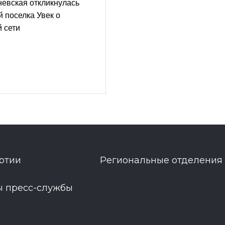
евская откликнулась
й поселка Увек о
 сети
ртии
Региональные отделения
ы пресс-службы