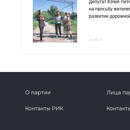
Депутат Юлия Литн
на просьбу жителе
развитии дорожной
12.08.21
О партии
Лица па
Контакты РИК
Контакт