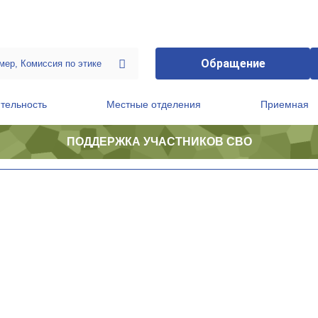
Обращение
тельность
Местные отделения
Приемная
ПОДДЕРЖКА УЧАСТНИКОВ СВО
ственной приемной Председателя Партии
Президиум регионального политического совета