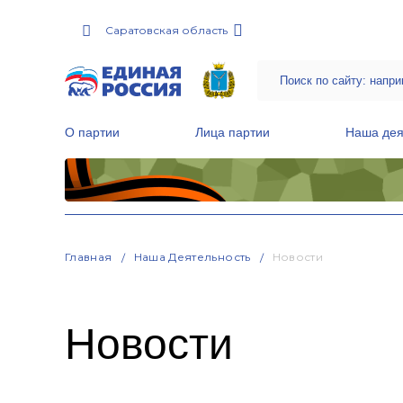
Саратовская область
О партии
Лица партии
Наша дея
Местные общественные приемные Партии
Руководитель Региональной обще
Народная программа «Единой России»
Главная
Наша Деятельность
Новости
Новости