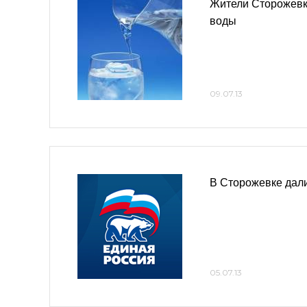
Жители Сторожевк
воды
09.07.13
В Сторожевке дал
05.07.13