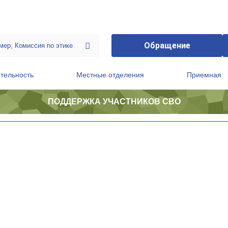
Обращение
тельность
Местные отделения
Приемная
ПОДДЕРЖКА УЧАСТНИКОВ СВО
ственной приемной Председателя Партии
Президиум регионального политического совета