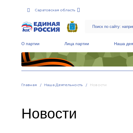
Саратовская область
О партии
Лица партии
Наша дея
Местные общественные приемные Партии
Руководитель Региональной обще
Народная программа «Единой России»
Главная
Наша Деятельность
Новости
Новости