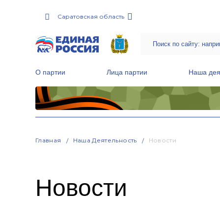
Саратовская область
О партии
Лица партии
Наша дея
Местные общественные приемные Партии
Руководитель Региональной обще
Народная программа «Единой России»
Главная
Наша Деятельность
Новости
Новости