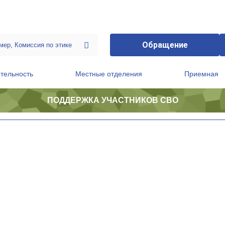
Обращение
тельность
Местные отделения
Приемная
ПОДДЕРЖКА УЧАСТНИКОВ СВО
ственной приемной Председателя Партии
Президиум регионального политического совета