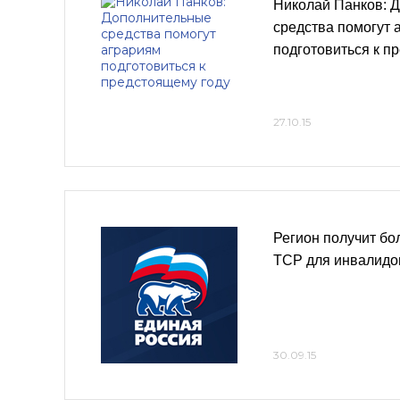
Николай Панков: 
средства помогут 
подготовиться к п
27.10.15
Регион получит бо
ТСР для инвалидо
30.09.15