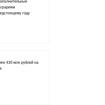
Дополнительные
аграриям
редстоящему году
лее 430 млн рублей на
в