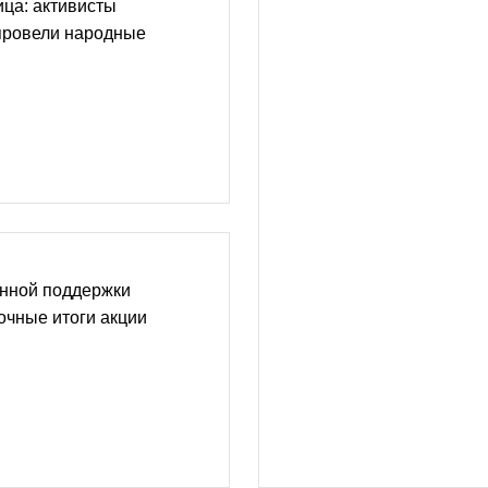
ца: активисты
провели народные
нной поддержки
очные итоги акции