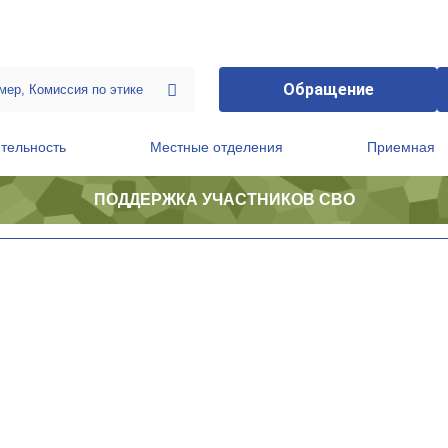
Обращение
тельность
Местные отделения
Приемная
ПОДДЕРЖКА УЧАСТНИКОВ СВО
ственной приемной Председателя Партии
Президиум регионального политического совета