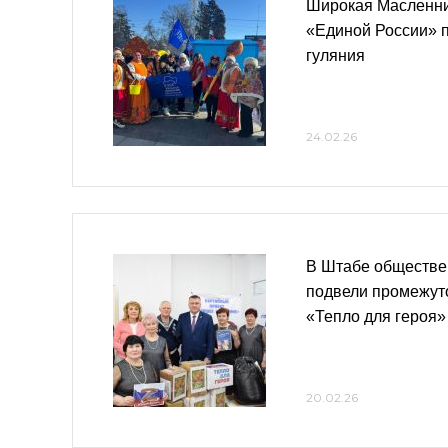
Широкая Масленни
«Единой России» 
гуляния
24.02.26
В Штабе обществе
подвели промежут
«Тепло для героя»
20.02.26