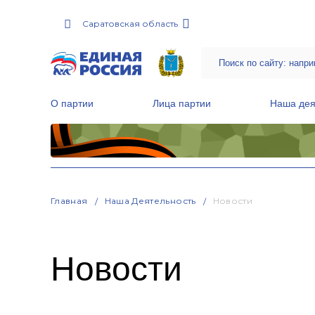
Саратовская область
О партии
Лица партии
Наша дея
Местные общественные приемные Партии
Руководитель Региональной обще
Народная программа «Единой России»
Главная
Наша Деятельность
Новости
Новости