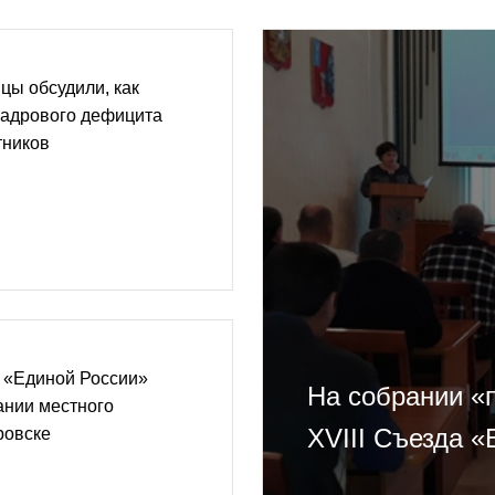
цы обсудили, как
кадрового дефицита
тников
а «Единой России»
На собрании «
ании местного
XVIII Съезда 
ровске