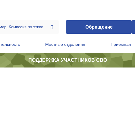
Обращение
тельность
Местные отделения
Приемная
ПОДДЕРЖКА УЧАСТНИКОВ СВО
ственной приемной Председателя Партии
Президиум регионального политического совета