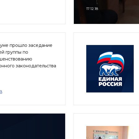
17.12.18
думе прошло заседание
ей группы по
шенствованию
онного законодательства
18