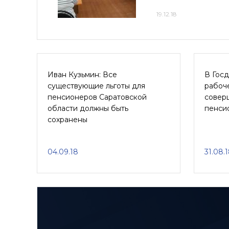
19.12.18
Иван Кузьмин: Все
В Гос
существующие льготы для
рабоч
пенсионеров Саратовской
совер
области должны быть
пенси
сохранены
04.09.18
31.08.