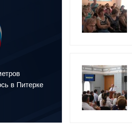
метров
сь в Питерке