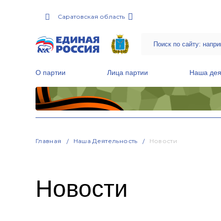
Саратовская область
О партии
Лица партии
Наша дея
Местные общественные приемные Партии
Руководитель Региональной обще
Народная программа «Единой России»
Главная
Наша Деятельность
Новости
Новости