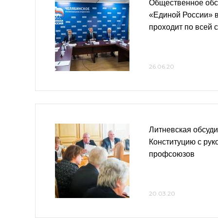
Общественное обс
«Единой России» в
проходит по всей 
26.06.20
Литневская обсуди
Конституцию с ру
профсоюзов
20.03.20