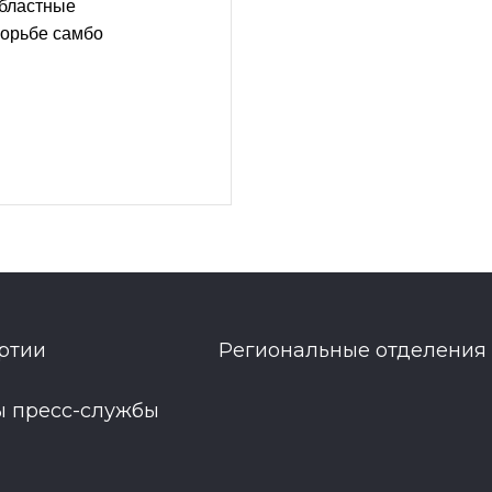
областные
борьбе самбо
ртии
Региональные отделения
ы пресс-службы