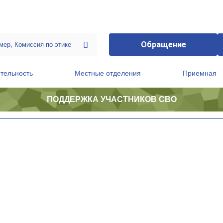
Обращение
тельность
Местные отделения
Приемная
ПОДДЕРЖКА УЧАСТНИКОВ СВО
ственной приемной Председателя Партии
Президиум регионального политического совета