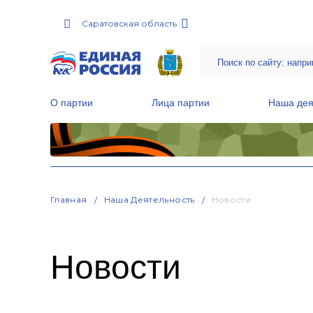
Саратовская область
О партии
Лица партии
Наша дея
Местные общественные приемные Партии
Руководитель Региональной обще
Народная программа «Единой России»
Главная
Наша Деятельность
Новости
Новости