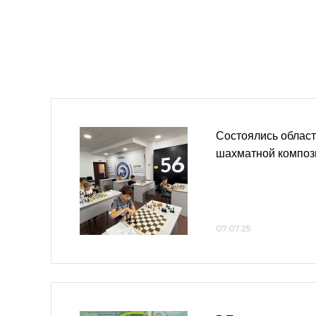
Состоялись облас
шахматной композ
07.07.25