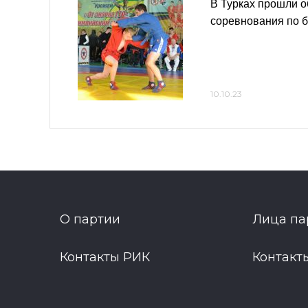
В Турках прошли 
соревнования по 
10.10.23
О партии
Лица па
Контакты РИК
Контакт