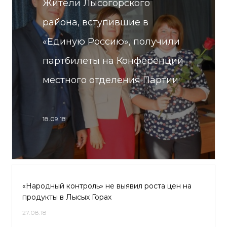
Жители Лысогорского
района, вступившие в
«Единую Россию», получили
партбилеты на Конференции
местного отделения Партии
18.09.18
«Народный контроль» не выявил роста цен на
продукты в Лысых Горах
27.08.18