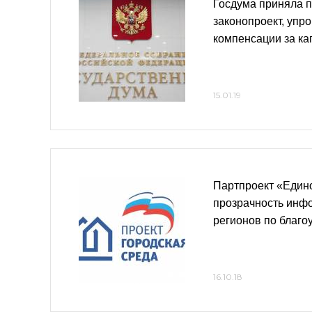
Госдума приняла 
законопроект, уп
компенсации за к
15.01.19
Партпроект «Един
прозрачность инфо
регионов по благо
16.10.18