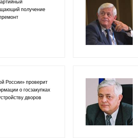
партийный
рощающий получение
апремонт
ой России» проверит
рмации о госзакупках
устройству дворов