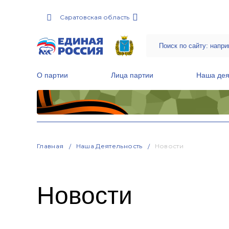
Саратовская область
О партии
Лица партии
Наша дея
Местные общественные приемные Партии
Руководитель Региональной обще
Народная программа «Единой России»
Главная
Наша Деятельность
Новости
Новости