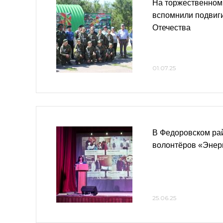
На торжественном
вспомнили подвиг
Отечества
01.07.25
В Федоровском ра
волонтёров «Энер
25.06.25