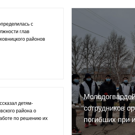
определилась с
лжности глав
ховницкого районов
Молодогвардей
ссказал детям-
сотрудников ор
вского района о
погибших при 
аботе по решению их