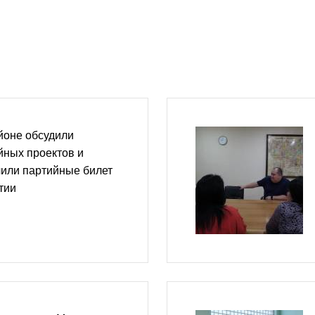
йоне обсудили
йных проектов и
чили партийные билет
тии