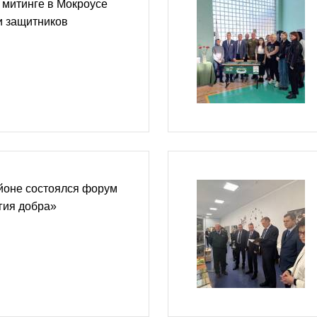
 митинге в Мокроусе
и защитников
йоне состоялся форум
гия добра»