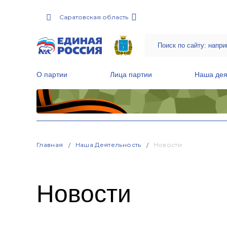
Саратовская область
О партии
Лица партии
Наша дея
Местные общественные приемные Партии
Руководитель Региональной обще
Народная программа «Единой России»
Главная
Наша Деятельность
Новости
Новости