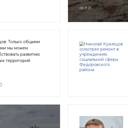
09.11.21
цов: Только общими
ями мы можем
бствовать развитию
ких территорий
20