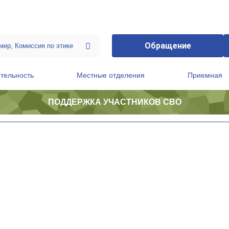
Обращение
тельность
Местные отделения
Приемная
ПОДДЕРЖКА УЧАСТНИКОВ СВО
ственной приемной Председателя Партии
Президиум регионального политического совета