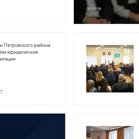
05.09.18
и Петровского района
или юридические
льтации
17