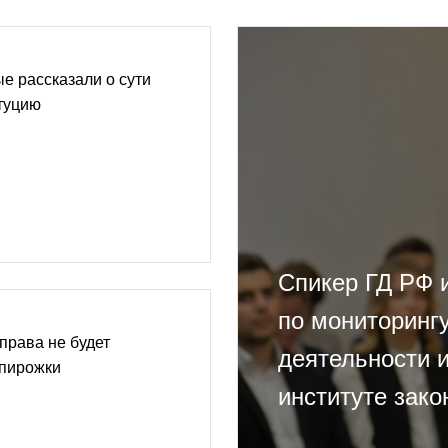
е рассказали о сути
туцию
Спикер ГД РФ 
по мониторинг
права не будет
деятельности 
 пирожки
институте зак