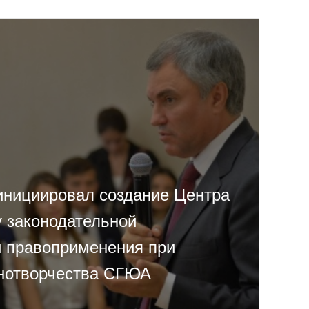
инициировал создание Центра
у законодательной
и правоприменения при
онотворчества СГЮА