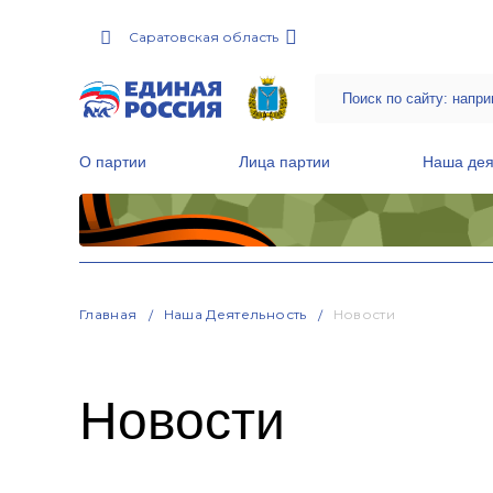
Саратовская область
О партии
Лица партии
Наша дея
Местные общественные приемные Партии
Руководитель Региональной обще
Народная программа «Единой России»
Главная
Наша Деятельность
Новости
Новости