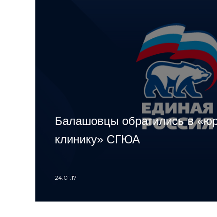
Балашовцы обратились в «ю
клинику» СГЮА
24.01.17