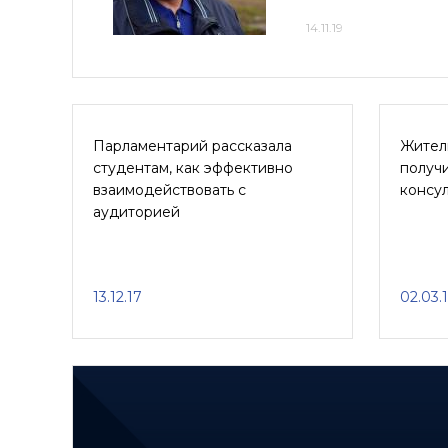
14.11.19
Парламентарий рассказала
Жител
студентам, как эффективно
получ
взаимодействовать с
консу
аудиторией
13.12.17
02.03.