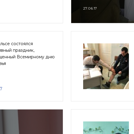
27.06.17
льсе состоялся
ивный праздник,
щенный Всемирному дню
вья
17