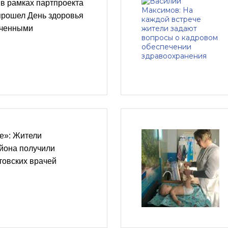
в рамках партпроекта
прошел День здоровья
иченными
е»: Жители
йона получили
товских врачей