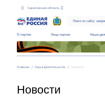
Саратовская область
О партии
Лица партии
Наша дея
Местные общественные приемные Партии
Руководитель Региональной обще
Народная программа «Единой России»
Главная
Наша Деятельность
Новости
Новости