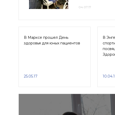
04.07.17
В Марксе прошел День
В Энге
здоровья для юных пациентов
спорт
посвя
Здоро
25.05.17
10.04.