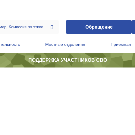
Обращение
тельность
Местные отделения
Приемная
ПОДДЕРЖКА УЧАСТНИКОВ СВО
ственной приемной Председателя Партии
Президиум регионального политического совета