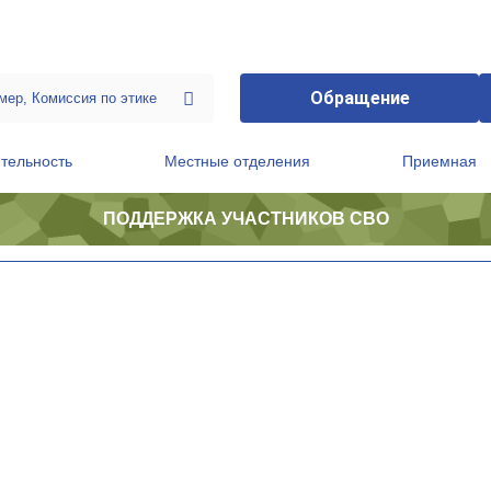
Обращение
тельность
Местные отделения
Приемная
ПОДДЕРЖКА УЧАСТНИКОВ СВО
ственной приемной Председателя Партии
Президиум регионального политического совета