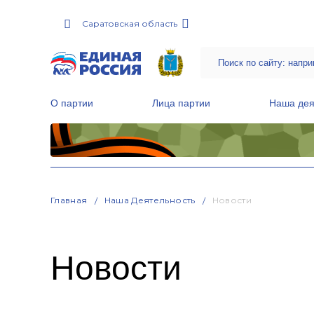
Саратовская область
О партии
Лица партии
Наша дея
Местные общественные приемные Партии
Руководитель Региональной обще
Народная программа «Единой России»
Главная
Наша Деятельность
Новости
Новости