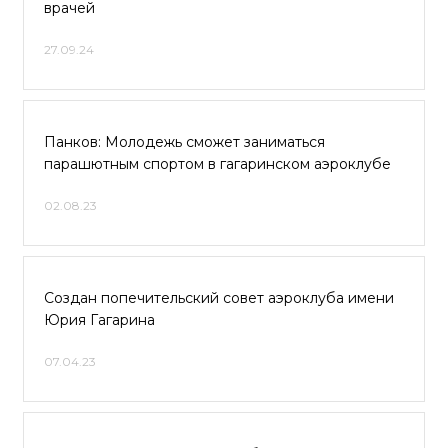
врачей
27.09.24
Панков: Молодежь сможет заниматься
парашютным спортом в гагаринском аэроклубе
02.08.23
Создан попечительский совет аэроклуба имени
Юрия Гагарина
07.04.23