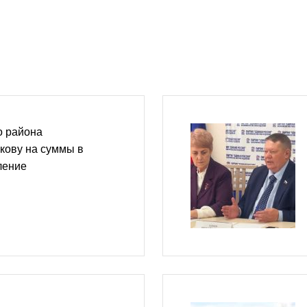
о района
кову на суммы в
ление