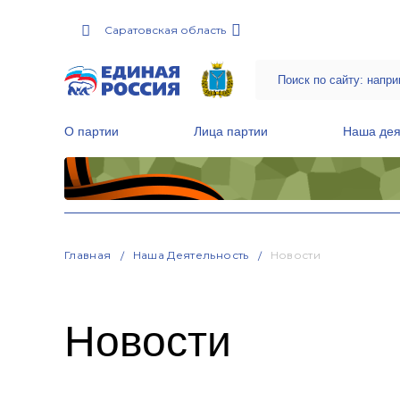
Саратовская область
О партии
Лица партии
Наша дея
Местные общественные приемные Партии
Руководитель Региональной обще
Народная программа «Единой России»
Главная
Наша Деятельность
Новости
Новости