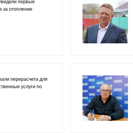
увидели первые
а за отопление
вали перерасчета для
ственные услуги по