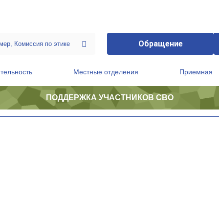
Обращение
тельность
Местные отделения
Приемная
ПОДДЕРЖКА УЧАСТНИКОВ СВО
ственной приемной Председателя Партии
Президиум регионального политического совета