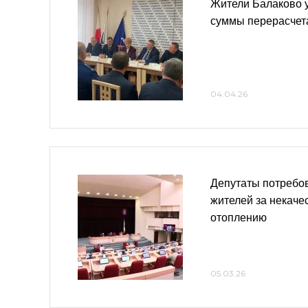
Жители Балаково 
суммы перерасчет
04.04.26
Депутаты потребо
жителей за некаче
отоплению
05.03.26