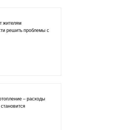
т жителям
сти решить проблемы с
отопление – расходы
е становится