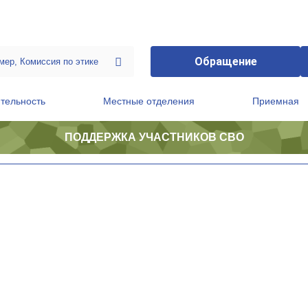
Обращение
тельность
Местные отделения
Приемная
ПОДДЕРЖКА УЧАСТНИКОВ СВО
ственной приемной Председателя Партии
Президиум регионального политического совета