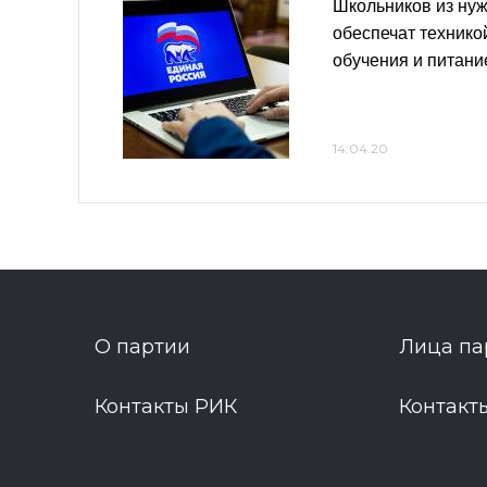
Школьников из ну
обеспечат технико
обучения и питан
14.04.20
О партии
Лица па
Контакты РИК
Контакт