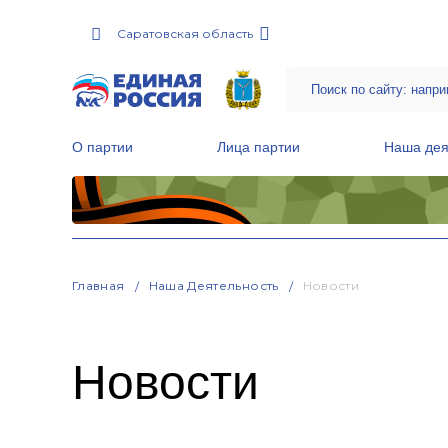
Саратовская область
О партии
Лица партии
Наша дея
Местные общественные приемные Партии
Руководитель Региональной обще
Народная программа «Единой России»
Главная
Наша Деятельность
Новости
Новости