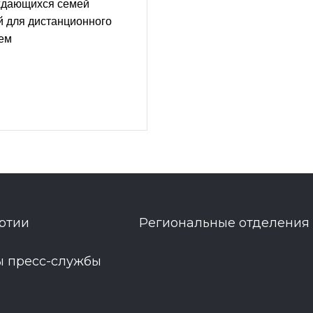
ждающихся семей
й для дистанционного
ием
ртии
Региональные отделения
ы пресс-службы