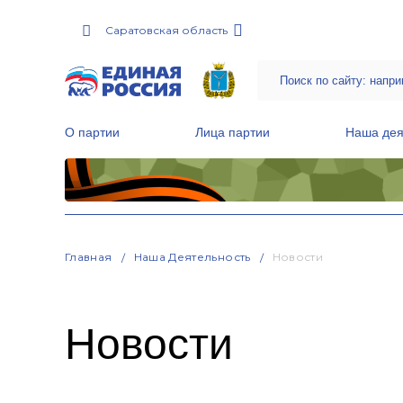
Саратовская область
О партии
Лица партии
Наша дея
Местные общественные приемные Партии
Руководитель Региональной обще
Народная программа «Единой России»
Главная
Наша Деятельность
Новости
Новости