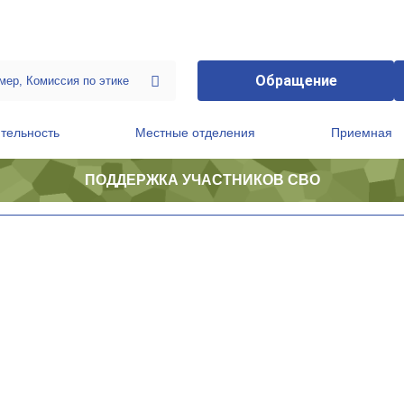
Обращение
тельность
Местные отделения
Приемная
ПОДДЕРЖКА УЧАСТНИКОВ СВО
ственной приемной Председателя Партии
Президиум регионального политического совета