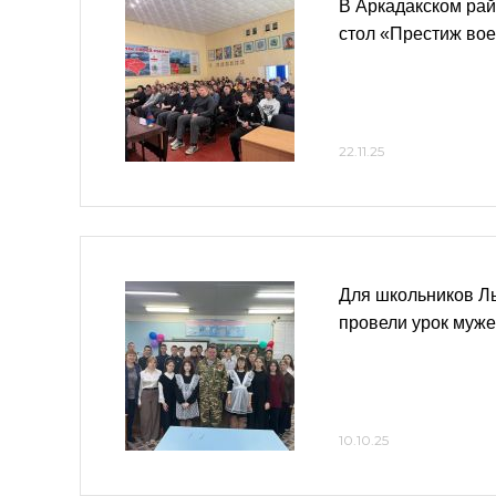
В Аркадакском рай
стол «Престиж во
22.11.25
Для школьников Л
провели урок муже
10.10.25