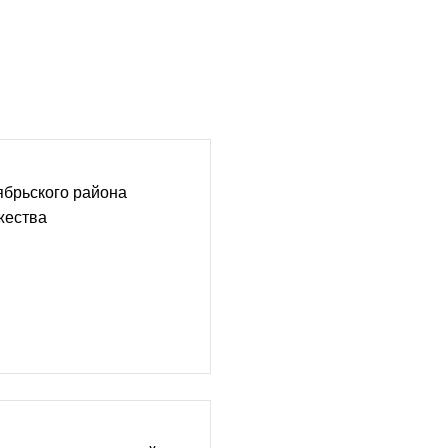
ябрьского района
жества