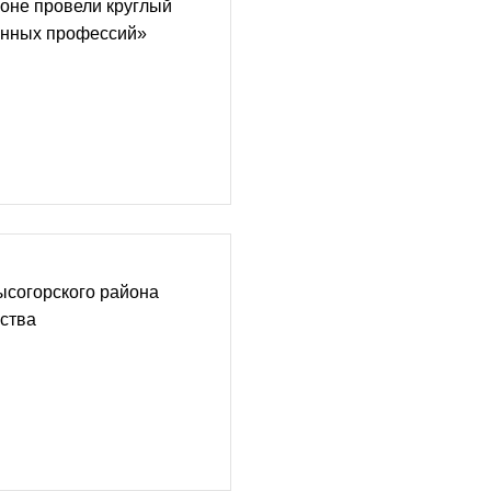
оне провели круглый
енных профессий»
ысогорского района
ства