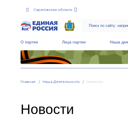
Саратовская область
О партии
Лица партии
Наша дея
Местные общественные приемные Партии
Руководитель Региональной обще
Народная программа «Единой России»
Главная
Наша Деятельность
Новости
Новости