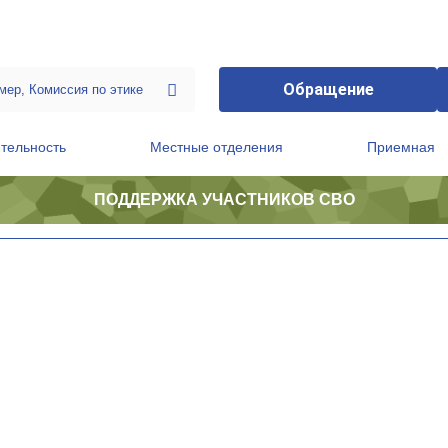
Обращение
тельность
Местные отделения
Приемная
ПОДДЕРЖКА УЧАСТНИКОВ СВО
ственной приемной Председателя Партии
Президиум регионального политического совета