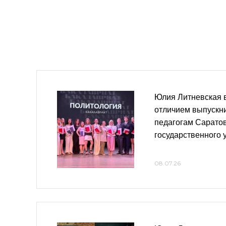
Юлия Литневская 
отличием выпускн
педагогам Сарато
государственного 
08.07.26