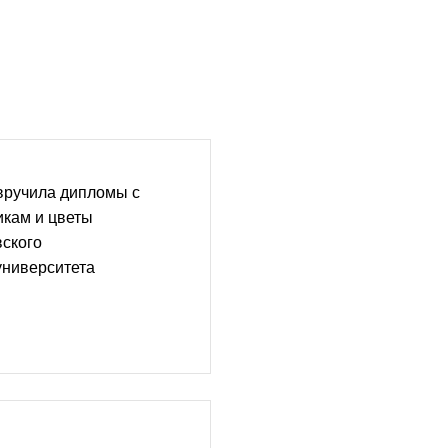
вручила дипломы с
икам и цветы
вского
университета