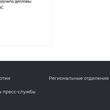
вручила дипломы
иС
ртии
Региональные отделения
ы пресс-службы